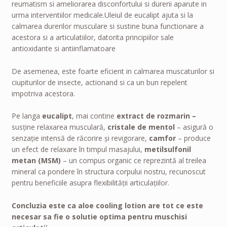
reumatism si ameliorarea disconfortului si durerii aparute in
urma interventiilor medicale.Uleiul de eucalipt ajuta si la
calmarea durerilor musculare
si sustine buna functionare a
acestora si a articulatiilor, datorita principiilor sale
antioxidante si antiinflamatoare
De asemenea, este foarte eficient in calmarea muscaturilor si
ciupiturilor de insecte, actionand si ca un bun repelent
impotriva acestora.
Pe langa
eucalipt
, mai contine
extract de rozmarin –
susține relaxarea musculară,
cristale de mentol
– asigură o
senzație intensă de răcorire și revigorare,
camfor
– produce
un efect de relaxare în timpul masajului,
metilsulfonil
metan (MSM)
– un compus organic ce reprezintă al treilea
mineral ca pondere în structura corpului nostru, recunoscut
pentru beneficiile asupra flexibilității articulațiilor.
Concluzia este ca aloe cooling lotion are tot ce este
necesar sa fie o solutie optima pentru muschisi