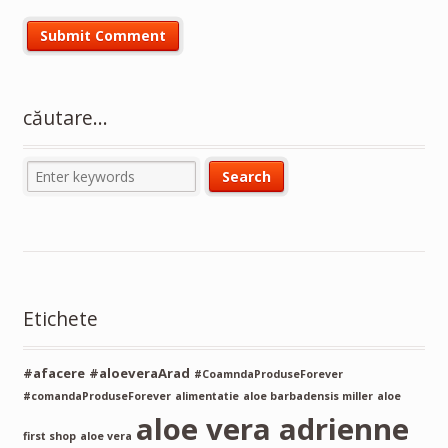
căutare…
Etichete
#afacere
#aloeveraArad
#CoamndaProduseForever
#comandaProduseForever
alimentatie
aloe barbadensis miller
aloe
aloe vera adrienne
first shop
aloe vera