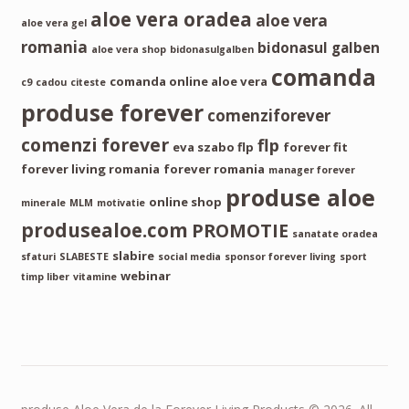
aloe vera oradea
aloe vera
aloe vera gel
romania
bidonasul galben
aloe vera shop
bidonasulgalben
comanda
comanda online aloe vera
c9
cadou
citeste
produse forever
comenziforever
comenzi forever
flp
eva szabo flp
forever fit
forever living romania
forever romania
manager forever
produse aloe
online shop
minerale
MLM
motivatie
produsealoe.com
PROMOTIE
sanatate oradea
slabire
sfaturi
SLABESTE
social media
sponsor forever living
sport
webinar
timp liber
vitamine