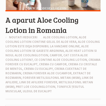
A aparut Aloe Cooling
Lotion in Romania
NOUTATI REDUCERI
ALOE COOLING LOTION
,
ALOE
COOLING LOTION CONTINE GELUL DE ALOE VERA
,
ALOE COOLING
LOTION ESTE DEJA DISPONIBIL LA VANZARE ONLINE
,
ALOE
COOLING LOTION SE GASESTE ARGININA
,
ALOE HEAT LOTION SI
NOUL ALOE COOLINGLOTION
,
CAMFOR
,
CAT COSTA ALOE
COOLING LOTION?
,
CE CONTINE ALOE COOLING LOTION
,
CREAMA
FOREVER CU EUCALIPT
,
CREMA CU CAMFOR
,
CREMA CU CRISTALE
DE MENTOL
,
CREMA CU EUCALIPY
,
CREMA CUEXTRACT DE
ROZMARIN
,
CREMA FOREVER ALOE CUCAMFOR
,
EXTRACT DE
ROZMARIN
,
FOREVER METILSULFONIL METAN (MSM)
,
LINK DE
AFILIERE
,
LINK DE AFILIERE FOREVER
,
METILSULFONIL METAN
(MSM)
,
PRET LOE COOLINGLOTION
,
TONIFICĂ ȚESUTUL
MUSCULAR
,
ULEIUL DE EUCALIPT