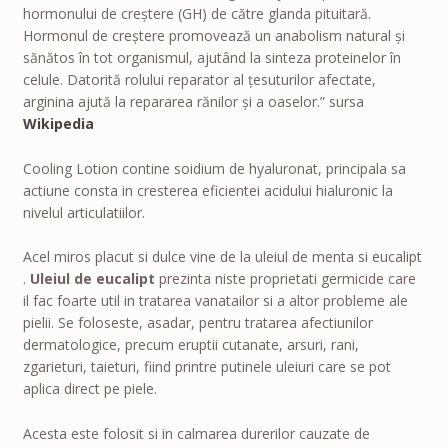
hormonului de creștere (GH) de către glanda pituitară.
Hormonul de creștere promovează un anabolism natural și
sănătos în tot organismul, ajutând la sinteza proteinelor în
celule. Datorită rolului reparator al țesuturilor afectate,
arginina ajută la repararea rănilor și a oaselor.” sursa
Wikipedia
Cooling Lotion contine soidium de hyaluronat, principala sa
actiune consta in cresterea eficientei acidului hialuronic la
nivelul articulatiilor.
Acel miros placut si dulce vine de la uleiul de menta si eucalipt
.
Uleiul de eucalipt
prezinta niste proprietati germicide care
il fac foarte util in tratarea vanatailor si a altor probleme ale
pielii. Se foloseste, asadar, pentru tratarea afectiunilor
dermatologice, precum eruptii cutanate, arsuri, rani,
zgarieturi, taieturi, fiind printre putinele uleiuri care se pot
aplica direct pe piele.
Acesta este folosit si in calmarea durerilor cauzate de