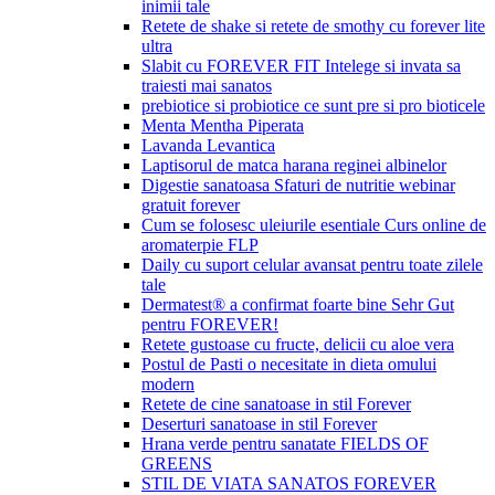
inimii tale
Retete de shake si retete de smothy cu forever lite
ultra
Slabit cu FOREVER FIT Intelege si invata sa
traiesti mai sanatos
prebiotice si probiotice ce sunt pre si pro bioticele
Menta Mentha Piperata
Lavanda Levantica
Laptisorul de matca harana reginei albinelor
Digestie sanatoasa Sfaturi de nutritie webinar
gratuit forever
Cum se folosesc uleiurile esentiale Curs online de
aromaterpie FLP
Daily cu suport celular avansat pentru toate zilele
tale
Dermatest® a confirmat foarte bine Sehr Gut
pentru FOREVER!
Retete gustoase cu fructe, delicii cu aloe vera
Postul de Pasti o necesitate in dieta omului
modern
Retete de cine sanatoase in stil Forever
Deserturi sanatoase in stil Forever
Hrana verde pentru sanatate FIELDS OF
GREENS
STIL DE VIATA SANATOS FOREVER