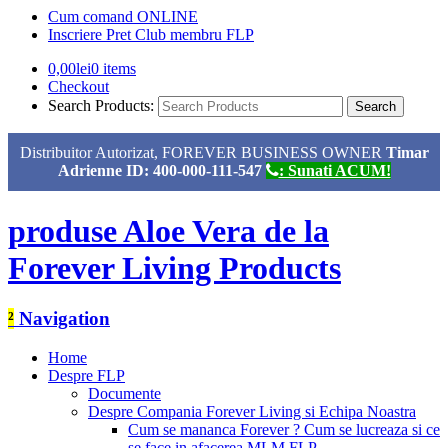
Cum comand ONLINE
Inscriere Pret Club membru FLP
0,00
lei
0 items
Checkout
Search Products:
Distribuitor Autorizat, FOREVER BUSINESS OWNER
Timar
Adrienne ID: 400-000-111-547
: Sunati ACUM!
produse Aloe Vera de la
Forever Living Products
²
Navigation
Home
Despre FLP
Documente
Despre Compania Forever Living si Echipa Noastra
Cum se mananca Forever ? Cum se lucreaza si ce
se face in afacerea MLM FLP