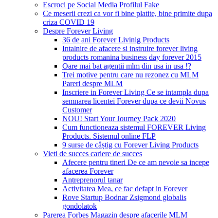
Escroci pe Social Media Profilul Fake
Ce meserii crezi ca vor fi bine platite, bine primite dupa
criza COVID 19
Despre Forever Living
36 de ani Forever Livinig Products
Intalnire de afacere si instruire forever living
products romanina business day forever 2015
Oare mai bat agentii mlm din usa in usa !?
Trei motive pentru care nu rezonez cu MLM
Pareri despre MLM
Inscriere in Forever Living Ce se intampla dupa
semnarea licentei Forever dupa ce devii Novus
Customer
NOU! Start Your Journey Pack 2020
Cum functioneaza sistemul FOREVER Living
Products. Sistemul online FLP
9 surse de câștig cu Forever Living Products
Vieti de succes cariere de succes
Afecere pentru tineri De ce am nevoie sa incepe
afacerea Forever
Antreprenorul tanar
Activitatea Mea, ce fac defapt in Forever
Rove Startup Bodnar Zsigmond globalis
gondolatok
Parerea Forbes Magazin despre afacerile MLM