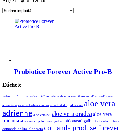
Afișez singurul rezultat
Probiotice Forever Active Pro-B
Etichete
#afacere
#aloeveraArad
#CoamndaProduseForever
#comandaProduseForever
aloe vera
alimentatie
aloe barbadensis miller
aloe first shop
aloe vera
adrienne
aloe vera oradea
aloe vera
aloe vera gel
romania
bidonasul galben
aloe vera shop
bidonasulgalben
c9
cadou
citeste
comanda produse forever
comanda online aloe vera