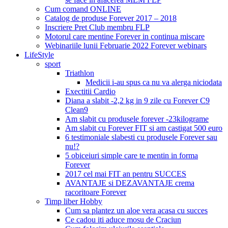
Cum comand ONLINE
Catalog de produse Forever 2017 – 2018
Inscriere Pret Club membru FLP
Motorul care mentine Forever in continua miscare
Webinariile lunii Februarie 2022 Forever webinars
LifeStyle
sport
Triathlon
Medicii i-au spus ca nu va alerga niciodata
Exectitii Cardio
Diana a slabit -2,2 kg in 9 zile cu Forever C9
Clean9
Am slabit cu produsele forever -23kilograme
Am slabit cu Forever FIT si am castigat 500 euro
6 testimoniale slabesti cu produsele Forever sau
nu!?
5 obiceiuri simple care te mentin in forma
Forever
2017 cel mai FIT an pentru SUCCES
AVANTAJE si DEZAVANTAJE crema
racoritoare Forever
Timp liber Hobby
Cum sa plantez un aloe vera acasa cu succes
Ce cadou iti aduce mosu de Craciun