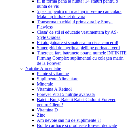
fii in forma pana la nunta! 14 sfaturi pentru o
nunta de vis
5 pasuri pentru un machiaj in vreme caniculara
Make up indraznet de vara
Transorma machiajul primavara by Sonya
Flawless
Clasa’ de stil si educatie vestimentara by AS-
Style Oradea
Fii atragatoare si sanatoasa nu risca cancerul!
Super ghid de ingrijrea pielii pe perioada verii
Tineretea fara batranete poarta numele INFINITE
Firming Complex suplimentul cu colagen marin
de la Forever
Nutritie Alimentatie
Plante si vitamine
Suplimente Alimentare
Minerale
Vitamina A Retinol
Forever Vital 5 nutriţie avansată
Baietii Buni, Baietii Rai si Cadouri Forever
pentru Clienti!
Vitamina D
Zinc
Am nevoie sau nu de suplimente ?!
Bolile cardiace si produsele forever dedicate