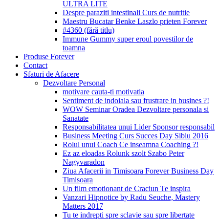
ULTRA LITE
Despre paraziti intestinali Curs de nutritie
Maestru Bucatar Benke Laszlo prieten Forever
#4360 (fără titlu)
Immune Gummy super eroul povestilor de
toamna
Produse Forever
Contact
Sfaturi de Afacere
Dezvoltare Personal
motivare cauta-ti motivatia
Sentiment de indoiala sau frustrare in busines ?!
WOW Seminar Oradea Dezvoltare personala si
Sanatate
Responsabilitatea unui Lider Sponsor responsabil
Business Meeting Curs Succes Day Sibiu 2016
Rolul unui Coach Ce inseamna Coaching ?!
Ez az eloadas Rolunk szolt Szabo Peter
Nagyvaradon
Ziua Afacerii in Timisoara Forever Business Day
Timisoara
Un film emotionant de Craciun Te inspira
Vanzari Hipnotice by Radu Seuche, Mastery
Matters 2017
Tu te indrepti spre sclavie sau spre libertate