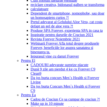
Cum folosim uleiurile esentiale
reciclare creativa, bidonasul galben se transforma
calculatoare
Dependent de smartphone, nomophobe, sau doar
un homosapiens curios ?!
Pretul adevarat al Gelulului Aloe Vera, cat costa
defapt un gel de aloe vera ?!
Produse SPA Forever, experienta SPA in casa ta
Inspiratie pentru darurile de Craciun 2021
Revista Forever Noiembrie 2021
Webinarii Forever Afla totul despre produsele
Forever, beneficiile lor asupra sanatatea si
binestarea ta.
Iepurasul vine cu daruri Forever
Pentru El
CADOURI adevarate surprize placute
După 9 zile am pierdut 4 kg cu Forever C9
Clean9
Da jos burta concurs Men`s Health si Forever
Living
Da jos burta Concurs Men`s Health si Forever
C9
Pentru Ea
Cadou de Craciun Ce sa cumpar de craciun ?!
Make up in 10 minute