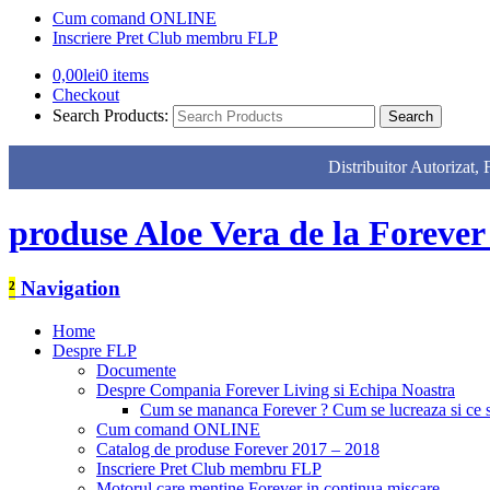
Cum comand ONLINE
Inscriere Pret Club membru FLP
0,00
lei
0 items
Checkout
Search Products:
Distribuitor Autor
produse Aloe Vera de la Forever
²
Navigation
Home
Despre FLP
Documente
Despre Compania Forever Living si Echipa Noastra
Cum se mananca Forever ? Cum se lucreaza si ce
Cum comand ONLINE
Catalog de produse Forever 2017 – 2018
Inscriere Pret Club membru FLP
Motorul care mentine Forever in continua miscare