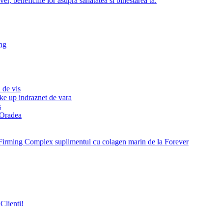
r, beneficiile lor asupra sanatatea si binestarea ta.
ng
 de vis
ke up indraznet de vara
s
e Oradea
Firming Complex suplimentul cu colagen marin de la Forever
Clienti!