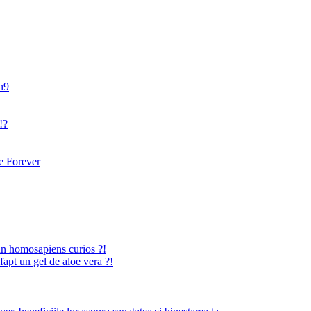
an9
!?
 Forever
n homosapiens curios ?!
fapt un gel de aloe vera ?!