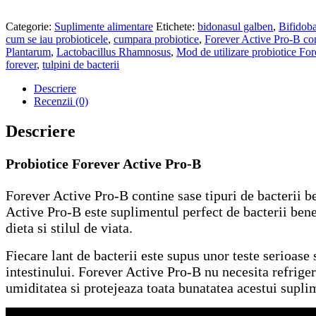
Categorie:
Suplimente alimentare
Etichete:
bidonasul galben
,
Bifidoba
cum se iau probioticele
,
cumpara probiotice
,
Forever Active Pro-B cont
Plantarum
,
Lactobacillus Rhamnosus
,
Mod de utilizare probiotice Fo
forever
,
tulpini de bacterii
Descriere
Recenzii (0)
Descriere
Probiotice Forever Active Pro-B
Forever Active Pro-B contine sase tipuri de bacterii ben
Active Pro-B este suplimentul perfect de bacterii benefi
dieta si stilul de viata.
Fiecare lant de bacterii este supus unor teste serioase si
intestinului. Forever Active Pro-B nu necesita refriger
umiditatea si protejeaza toata bunatatea acestui suplim