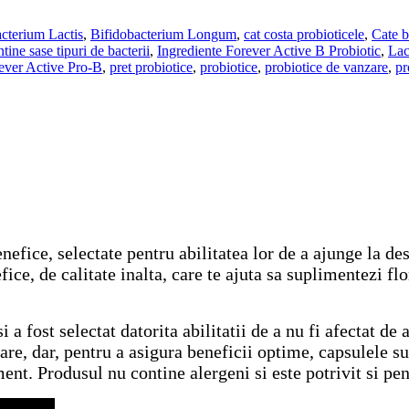
cterium Lactis
,
Bifidobacterium Longum
,
cat costa probioticele
,
Cate b
ine sase tipuri de bacterii
,
Ingrediente Forever Active B Probiotic
,
Lac
rever Active Pro-B
,
pret probiotice
,
probiotice
,
probiotice de vanzare
,
pr
efice, selectate pentru abilitatea lor de a ajunge la des
ce, de calitate inalta, care te ajuta sa suplimentezi flor
 a fost selectat datorita abilitatii de a nu fi afectat de 
are, dar, pentru a asigura beneficii optime, capsulele s
ent. Produsul nu contine alergeni si este potrivit si pen