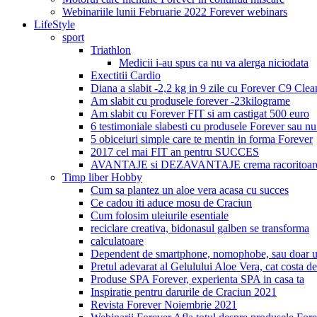
Webinariile lunii Februarie 2022 Forever webinars
LifeStyle
sport
Triathlon
Medicii i-au spus ca nu va alerga niciodata
Exectitii Cardio
Diana a slabit -2,2 kg in 9 zile cu Forever C9 Cle
Am slabit cu produsele forever -23kilograme
Am slabit cu Forever FIT si am castigat 500 euro
6 testimoniale slabesti cu produsele Forever sau nu
5 obiceiuri simple care te mentin in forma Forever
2017 cel mai FIT an pentru SUCCES
AVANTAJE si DEZAVANTAJE crema racoritoare
Timp liber Hobby
Cum sa plantez un aloe vera acasa cu succes
Ce cadou iti aduce mosu de Craciun
Cum folosim uleiurile esentiale
reciclare creativa, bidonasul galben se transforma
calculatoare
Dependent de smartphone, nomophobe, sau doar u
Pretul adevarat al Gelulului Aloe Vera, cat costa de
Produse SPA Forever, experienta SPA in casa ta
Inspiratie pentru darurile de Craciun 2021
Revista Forever Noiembrie 2021