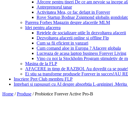
Afecere pentru tineri De ce am nevoie sa incepe a
Antreprenorul tanar
Activitatea Mea, ce fac defapt in Forever
Rove Startup Bodnar Zsigmond globalis gondolat
Parerea Forbes Magazin despre afacerile MLM
Idei pentru afacerea
Reţelele de socializare utile în dezvoltarea afacerii
Dezvoltarea afacerii online si offline Flp
Cum sa fii eficient in vanzari
Cum comand aloe in Europa ? Afacere globala
Lucreaza de acasa laptop business Forever Living
Vino cu noi la Stockholm Program stimuletiv de m
Masina de la FLP
AFACERE in timp de RAZBOI. Au dovedit ca se poate
Ei stiu sa transforme produsele Forever in succes!A
Inscriere Pret Club membru FLP
Intrebari si rapsusuri cu AI despre absorbtia L-argininei .Mer
Home
/
Produse
/
Probiotice Forever Active Pro-B