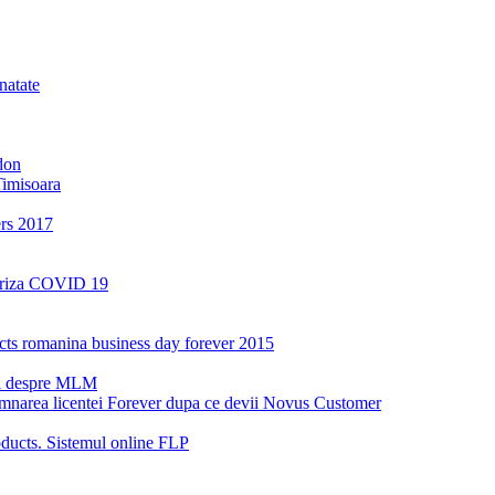
natate
don
Timisoara
ers 2017
a criza COVID 19
oducts romanina business day forever 2015
ri despre MLM
emnarea licentei Forever dupa ce devii Novus Customer
ucts. Sistemul online FLP