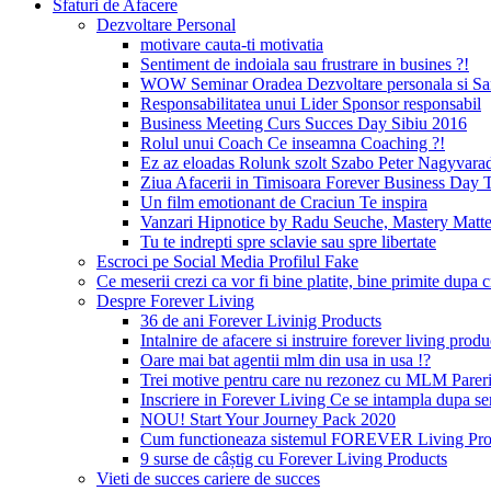
Sfaturi de Afacere
Dezvoltare Personal
motivare cauta-ti motivatia
Sentiment de indoiala sau frustrare in busines ?!
WOW Seminar Oradea Dezvoltare personala si Sa
Responsabilitatea unui Lider Sponsor responsabil
Business Meeting Curs Succes Day Sibiu 2016
Rolul unui Coach Ce inseamna Coaching ?!
Ez az eloadas Rolunk szolt Szabo Peter Nagyvara
Ziua Afacerii in Timisoara Forever Business Day 
Un film emotionant de Craciun Te inspira
Vanzari Hipnotice by Radu Seuche, Mastery Matt
Tu te indrepti spre sclavie sau spre libertate
Escroci pe Social Media Profilul Fake
Ce meserii crezi ca vor fi bine platite, bine primite dup
Despre Forever Living
36 de ani Forever Livinig Products
Intalnire de afacere si instruire forever living pr
Oare mai bat agentii mlm din usa in usa !?
Trei motive pentru care nu rezonez cu MLM Pare
Inscriere in Forever Living Ce se intampla dupa s
NOU! Start Your Journey Pack 2020
Cum functioneaza sistemul FOREVER Living Prod
9 surse de câștig cu Forever Living Products
Vieti de succes cariere de succes