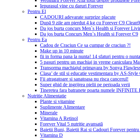
Webinarii Forever Afla totul despre produsele Foreve
Iepurasul vine cu daruri Forever
Pentru El
CADOURI adevarate surprize placute
După 9 zile am pierdut 4 kg cu Forever C9 Clean9
Da jos burta concurs Men`s Health si Forever Livi
Da jos burta Concurs Men`s Health si Forever C9
Pentru Ea
Cadou de Craciun Ce sa cumpar de craciun ?!
Make up in 10 minute
fii in forma pana la nunta! 14 sfaturi pentru o nunta
5 pasuri pentru un machiaj in vreme caniculara Ma
Transorma machiajul primavara by Sonya Flawles
Clasa’ de stil si educatie vestimentara by AS-Styl
Fii atragatoare si sanatoasa nu risca cancerul!
Super ghid de ingrijrea pielii pe perioada verii
Tineretea fara batranete poarta numele INFINITE 
Nutritie Alimentatie
Plante si vitamine
Suplimente Alimentare
Minerale
Vitamina A Retinol
Forever Vital 5 nutriţie avansată
Baietii Buni, Baietii Rai si Cadouri Forever pentru 
Vitamina D