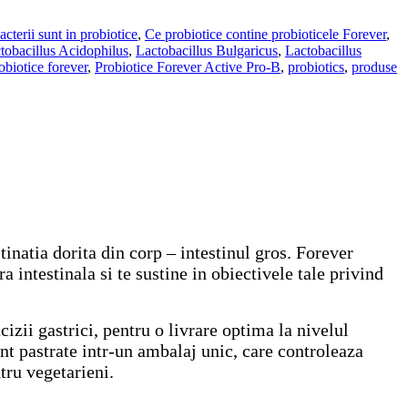
acterii sunt in probiotice
,
Ce probiotice contine probioticele Forever
,
tobacillus Acidophilus
,
Lactobacillus Bulgaricus
,
Lactobacillus
obiotice forever
,
Probiotice Forever Active Pro-B
,
probiotics
,
produse
tinatia dorita din corp – intestinul gros. Forever
a intestinala si te sustine in obiectivele tale privind
acizii gastrici, pentru o livrare optima la nivelul
unt pastrate intr-un ambalaj unic, care controleaza
tru vegetarieni.