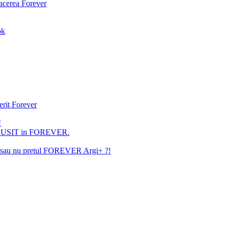
facerea Forever
ok
erit Forever
!
U REUSIT in FOREVER.
ita sau nu pretul FOREVER Argi+ ?!