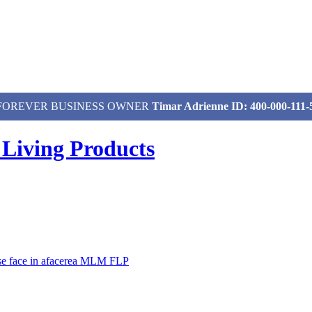
izat, FOREVER BUSINESS OWNER
Timar Adrienne ID: 400-000-111-
 Living Products
 se face in afacerea MLM FLP