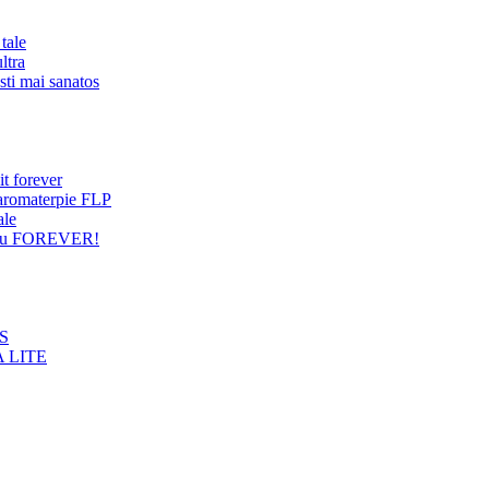
tale
ltra
sti mai sanatos
it forever
 aromaterpie FLP
ale
entru FOREVER!
NS
 LITE