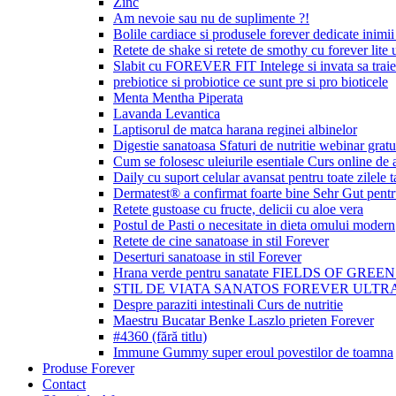
Zinc
Am nevoie sau nu de suplimente ?!
Bolile cardiace si produsele forever dedicate inimii 
Retete de shake si retete de smothy cu forever lite u
Slabit cu FOREVER FIT Intelege si invata sa traie
prebiotice si probiotice ce sunt pre si pro bioticele
Menta Mentha Piperata
Lavanda Levantica
Laptisorul de matca harana reginei albinelor
Digestie sanatoasa Sfaturi de nutritie webinar gratu
Cum se folosesc uleiurile esentiale Curs online de
Daily cu suport celular avansat pentru toate zilele t
Dermatest® a confirmat foarte bine Sehr Gut p
Retete gustoase cu fructe, delicii cu aloe vera
Postul de Pasti o necesitate in dieta omului modern
Retete de cine sanatoase in stil Forever
Deserturi sanatoase in stil Forever
Hrana verde pentru sanatate FIELDS OF GREE
STIL DE VIATA SANATOS FOREVER ULTRA
Despre paraziti intestinali Curs de nutritie
Maestru Bucatar Benke Laszlo prieten Forever
#4360 (fără titlu)
Immune Gummy super eroul povestilor de toamna
Produse Forever
Contact