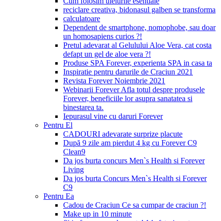
Cum folosim uleiurile esentiale
reciclare creativa, bidonasul galben se transforma
calculatoare
Dependent de smartphone, nomophobe, sau doar
un homosapiens curios ?!
Pretul adevarat al Gelulului Aloe Vera, cat costa
defapt un gel de aloe vera ?!
Produse SPA Forever, experienta SPA in casa ta
Inspiratie pentru darurile de Craciun 2021
Revista Forever Noiembrie 2021
Webinarii Forever Afla totul despre produsele
Forever, beneficiile lor asupra sanatatea si
binestarea ta.
Iepurasul vine cu daruri Forever
Pentru El
CADOURI adevarate surprize placute
După 9 zile am pierdut 4 kg cu Forever C9
Clean9
Da jos burta concurs Men`s Health si Forever
Living
Da jos burta Concurs Men`s Health si Forever
C9
Pentru Ea
Cadou de Craciun Ce sa cumpar de craciun ?!
Make up in 10 minute