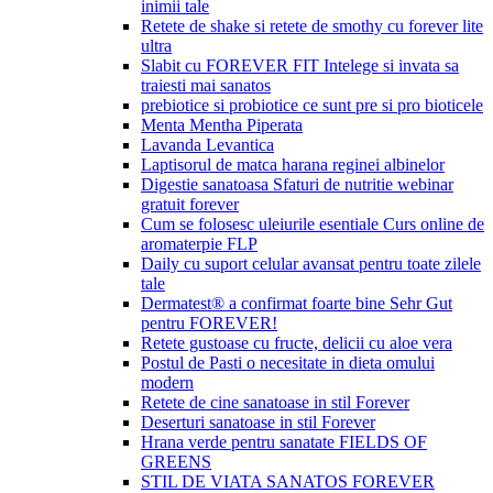
inimii tale
Retete de shake si retete de smothy cu forever lite
ultra
Slabit cu FOREVER FIT Intelege si invata sa
traiesti mai sanatos
prebiotice si probiotice ce sunt pre si pro bioticele
Menta Mentha Piperata
Lavanda Levantica
Laptisorul de matca harana reginei albinelor
Digestie sanatoasa Sfaturi de nutritie webinar
gratuit forever
Cum se folosesc uleiurile esentiale Curs online de
aromaterpie FLP
Daily cu suport celular avansat pentru toate zilele
tale
Dermatest® a confirmat foarte bine Sehr Gut
pentru FOREVER!
Retete gustoase cu fructe, delicii cu aloe vera
Postul de Pasti o necesitate in dieta omului
modern
Retete de cine sanatoase in stil Forever
Deserturi sanatoase in stil Forever
Hrana verde pentru sanatate FIELDS OF
GREENS
STIL DE VIATA SANATOS FOREVER