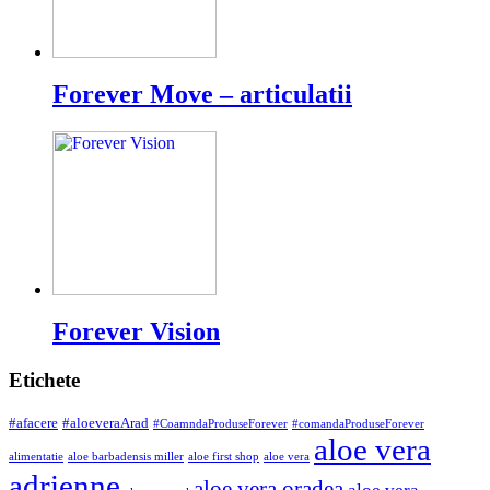
Forever Move – articulatii
Forever Vision
Etichete
#afacere
#aloeveraArad
#CoamndaProduseForever
#comandaProduseForever
aloe vera
alimentatie
aloe barbadensis miller
aloe first shop
aloe vera
adrienne
aloe vera oradea