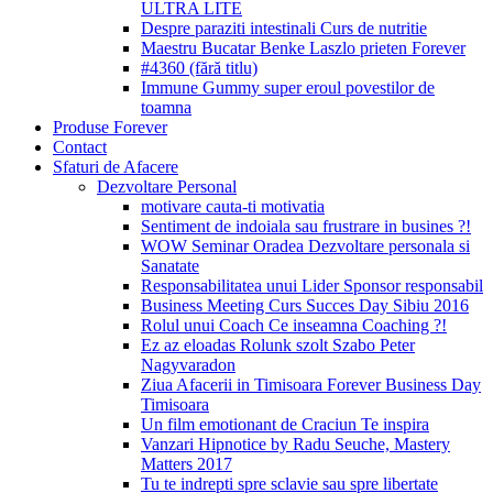
ULTRA LITE
Despre paraziti intestinali Curs de nutritie
Maestru Bucatar Benke Laszlo prieten Forever
#4360 (fără titlu)
Immune Gummy super eroul povestilor de
toamna
Produse Forever
Contact
Sfaturi de Afacere
Dezvoltare Personal
motivare cauta-ti motivatia
Sentiment de indoiala sau frustrare in busines ?!
WOW Seminar Oradea Dezvoltare personala si
Sanatate
Responsabilitatea unui Lider Sponsor responsabil
Business Meeting Curs Succes Day Sibiu 2016
Rolul unui Coach Ce inseamna Coaching ?!
Ez az eloadas Rolunk szolt Szabo Peter
Nagyvaradon
Ziua Afacerii in Timisoara Forever Business Day
Timisoara
Un film emotionant de Craciun Te inspira
Vanzari Hipnotice by Radu Seuche, Mastery
Matters 2017
Tu te indrepti spre sclavie sau spre libertate