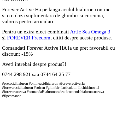
Forever Active Ha pe langa acidul hialuron contine
si o o doză suplimentară de ghimbir si curcuma,
valoros pentru articulatii.
Pentru un extra efect combinati
Artic Sea Omega 3
și
FOREVER Freedom
, cititi despre aceste produse.
Comandati Forever Active HA la un pret favorabil cu
discount -15%
Aveti intrebai despre produs?!
0744 298 921 sau 0744 64 25 77
#pretacidhialuron #onlineacidhialuron #foreveractiveHa
#foreveracidhialuron #sofran #ghimbir #articulatii #lichidsinovial
#foreversuceava #comandaHialuronoradea #comandahialuronsuceava
#flpcomanda