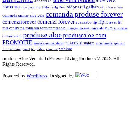
aloe vera
aloe vera gel
romania
bidonasul galben
aloe vera shop
bidonasulgalben
c9
cadou
citeste
comanda produse forever
comanda online aloe vera
comenzi forever
flp
comenziforever
eva szabo flp
forever fit
forever living romania
forever romania
manager forever
minerale
MLM
motivatie
produse aloe
produsealoe.com
online shop
PROMOTIE
slabire
sanatate oradea
sfaturi
SLABESTE
social media
sponsor
webinar
forever living
sport
timp liber
vitamine
produse Aloe Vera de la Forever Living Products © 2026. All
Rights Reserved.
Powered by
WordPress
. Designed by