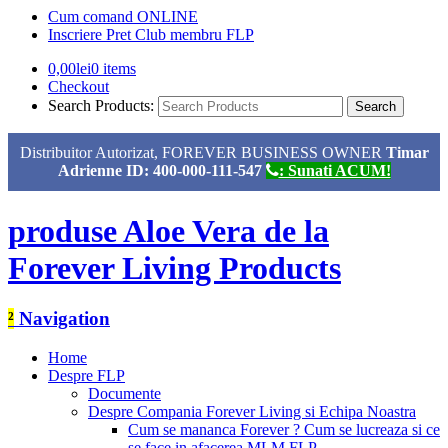
Cum comand ONLINE
Inscriere Pret Club membru FLP
0,00
lei
0 items
Checkout
Search Products:
Distribuitor Autorizat, FOREVER BUSINESS OWNER
Timar
Adrienne ID: 400-000-111-547
: Sunati ACUM!
produse Aloe Vera de la
Forever Living Products
²
Navigation
Home
Despre FLP
Documente
Despre Compania Forever Living si Echipa Noastra
Cum se mananca Forever ? Cum se lucreaza si ce
se face in afacerea MLM FLP