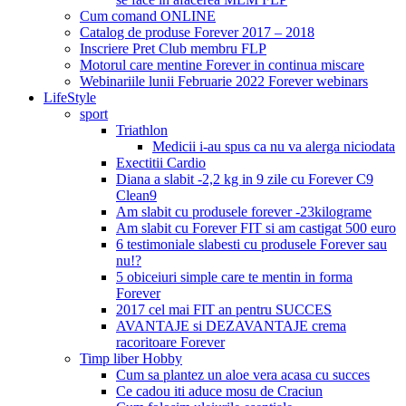
Cum comand ONLINE
Catalog de produse Forever 2017 – 2018
Inscriere Pret Club membru FLP
Motorul care mentine Forever in continua miscare
Webinariile lunii Februarie 2022 Forever webinars
LifeStyle
sport
Triathlon
Medicii i-au spus ca nu va alerga niciodata
Exectitii Cardio
Diana a slabit -2,2 kg in 9 zile cu Forever C9
Clean9
Am slabit cu produsele forever -23kilograme
Am slabit cu Forever FIT si am castigat 500 euro
6 testimoniale slabesti cu produsele Forever sau
nu!?
5 obiceiuri simple care te mentin in forma
Forever
2017 cel mai FIT an pentru SUCCES
AVANTAJE si DEZAVANTAJE crema
racoritoare Forever
Timp liber Hobby
Cum sa plantez un aloe vera acasa cu succes
Ce cadou iti aduce mosu de Craciun