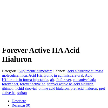
Forever Active HA Acid
Hialuron
Categorie:
Suplimente alimentare
Etichete:
acid hialuronic cu masa
moleculara mica
,
Acid Hialuronic in administrare oral
,
Acid
Hialuronic in forma injectabila
,
ah
,
ah forever
,
comanive hada
forever act
,
forever active ha
,
forever active ha acid hialuron
,
ghimbir
,
lichid sinovial
,
online acid hialuron
,
pret acid hialuron
,
pret
active ha
,
sofran
Descriere
Recenzii (0)