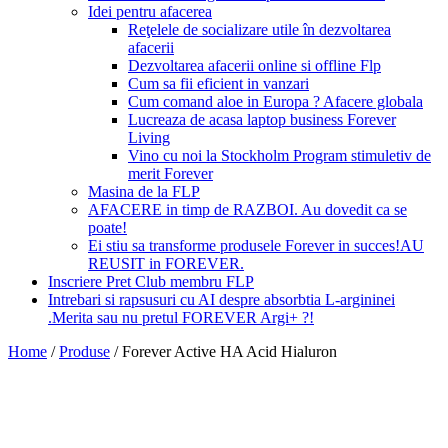
Idei pentru afacerea
Reţelele de socializare utile în dezvoltarea
afacerii
Dezvoltarea afacerii online si offline Flp
Cum sa fii eficient in vanzari
Cum comand aloe in Europa ? Afacere globala
Lucreaza de acasa laptop business Forever
Living
Vino cu noi la Stockholm Program stimuletiv de
merit Forever
Masina de la FLP
AFACERE in timp de RAZBOI. Au dovedit ca se
poate!
Ei stiu sa transforme produsele Forever in succes!AU
REUSIT in FOREVER.
Inscriere Pret Club membru FLP
Intrebari si rapsusuri cu AI despre absorbtia L-argininei
.Merita sau nu pretul FOREVER Argi+ ?!
Home
/
Produse
/
Forever Active HA Acid Hialuron