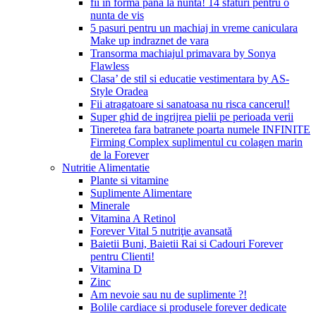
fii in forma pana la nunta! 14 sfaturi pentru o
nunta de vis
5 pasuri pentru un machiaj in vreme caniculara
Make up indraznet de vara
Transorma machiajul primavara by Sonya
Flawless
Clasa’ de stil si educatie vestimentara by AS-
Style Oradea
Fii atragatoare si sanatoasa nu risca cancerul!
Super ghid de ingrijrea pielii pe perioada verii
Tineretea fara batranete poarta numele INFINITE
Firming Complex suplimentul cu colagen marin
de la Forever
Nutritie Alimentatie
Plante si vitamine
Suplimente Alimentare
Minerale
Vitamina A Retinol
Forever Vital 5 nutriţie avansată
Baietii Buni, Baietii Rai si Cadouri Forever
pentru Clienti!
Vitamina D
Zinc
Am nevoie sau nu de suplimente ?!
Bolile cardiace si produsele forever dedicate