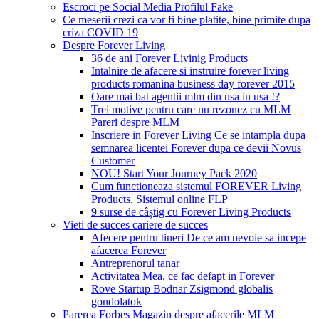
Escroci pe Social Media Profilul Fake
Ce meserii crezi ca vor fi bine platite, bine primite dupa
criza COVID 19
Despre Forever Living
36 de ani Forever Livinig Products
Intalnire de afacere si instruire forever living
products romanina business day forever 2015
Oare mai bat agentii mlm din usa in usa !?
Trei motive pentru care nu rezonez cu MLM
Pareri despre MLM
Inscriere in Forever Living Ce se intampla dupa
semnarea licentei Forever dupa ce devii Novus
Customer
NOU! Start Your Journey Pack 2020
Cum functioneaza sistemul FOREVER Living
Products. Sistemul online FLP
9 surse de câștig cu Forever Living Products
Vieti de succes cariere de succes
Afecere pentru tineri De ce am nevoie sa incepe
afacerea Forever
Antreprenorul tanar
Activitatea Mea, ce fac defapt in Forever
Rove Startup Bodnar Zsigmond globalis
gondolatok
Parerea Forbes Magazin despre afacerile MLM