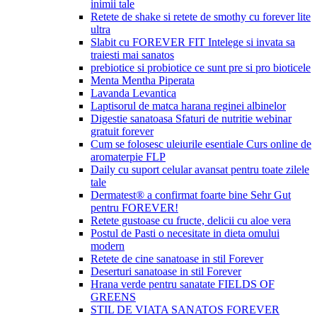
inimii tale
Retete de shake si retete de smothy cu forever lite
ultra
Slabit cu FOREVER FIT Intelege si invata sa
traiesti mai sanatos
prebiotice si probiotice ce sunt pre si pro bioticele
Menta Mentha Piperata
Lavanda Levantica
Laptisorul de matca harana reginei albinelor
Digestie sanatoasa Sfaturi de nutritie webinar
gratuit forever
Cum se folosesc uleiurile esentiale Curs online de
aromaterpie FLP
Daily cu suport celular avansat pentru toate zilele
tale
Dermatest® a confirmat foarte bine Sehr Gut
pentru FOREVER!
Retete gustoase cu fructe, delicii cu aloe vera
Postul de Pasti o necesitate in dieta omului
modern
Retete de cine sanatoase in stil Forever
Deserturi sanatoase in stil Forever
Hrana verde pentru sanatate FIELDS OF
GREENS
STIL DE VIATA SANATOS FOREVER