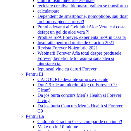
Cum folosim uleiurile esentiale
reciclare creativa, bidonasul galben se transforma
calculatoare
Dependent de smartphone, nomophobe, sau doar
un homosapiens curios ?!
Pretul adevarat al Gelulului Aloe Vera, cat costa
defapt un gel de aloe vera ?!
Produse SPA Forever, experienta SPA in casa ta
Inspiratie pentru darurile de Craciun 2021
Revista Forever Noiembrie 2021
Webinarii Forever Afla totul despre produsele
Forever, beneficiile lor asupra sanatatea si
binestarea ta.
Iepurasul vine cu daruri Forever
Pentru El
CADOURI adevarate surprize placute
După 9 zile am pierdut 4 kg cu Forever C9
Clean9
Da jos burta concurs Men`s Health si Forever
Living
Da jos burta Concurs Men`s Health si Forever
C9
Pentru Ea
Cadou de Craciun Ce sa cumpar de craciun ?!
Make up in 10 minute