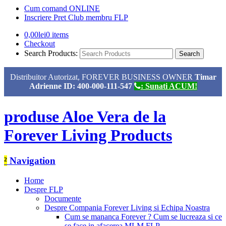
Cum comand ONLINE
Inscriere Pret Club membru FLP
0,00
lei
0 items
Checkout
Search Products:
Distribuitor Autorizat, FOREVER BUSINESS OWNER
Timar
Adrienne ID: 400-000-111-547
: Sunati ACUM!
produse Aloe Vera de la
Forever Living Products
²
Navigation
Home
Despre FLP
Documente
Despre Compania Forever Living si Echipa Noastra
Cum se mananca Forever ? Cum se lucreaza si ce
se face in afacerea MLM FLP