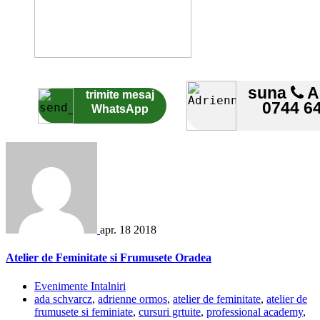
suna
A
trimite mesaj
0744 6
WhatsApp
apr.
18
2018
Atelier de Feminitate si Frumusete Oradea
Evenimente Intalniri
ada schvarcz
,
adrienne ormos
,
atelier de feminitate
,
atelier de
frumusete si feminiate
,
cursuri grtuite
,
professional academy
,