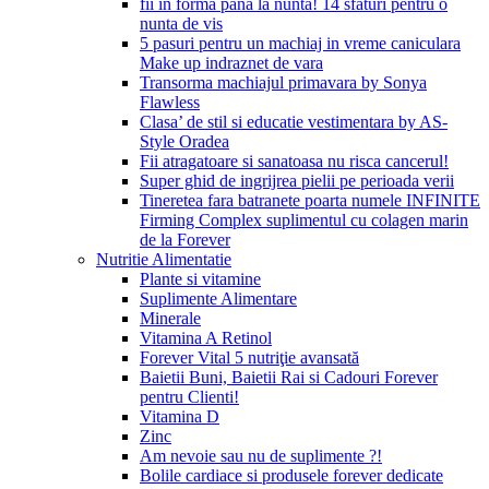
fii in forma pana la nunta! 14 sfaturi pentru o
nunta de vis
5 pasuri pentru un machiaj in vreme caniculara
Make up indraznet de vara
Transorma machiajul primavara by Sonya
Flawless
Clasa’ de stil si educatie vestimentara by AS-
Style Oradea
Fii atragatoare si sanatoasa nu risca cancerul!
Super ghid de ingrijrea pielii pe perioada verii
Tineretea fara batranete poarta numele INFINITE
Firming Complex suplimentul cu colagen marin
de la Forever
Nutritie Alimentatie
Plante si vitamine
Suplimente Alimentare
Minerale
Vitamina A Retinol
Forever Vital 5 nutriţie avansată
Baietii Buni, Baietii Rai si Cadouri Forever
pentru Clienti!
Vitamina D
Zinc
Am nevoie sau nu de suplimente ?!
Bolile cardiace si produsele forever dedicate