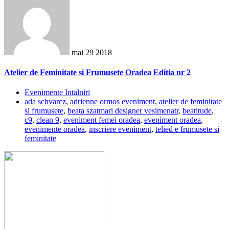
mai
29
2018
Atelier de Feminitate si Frumusete Oradea Editia nr 2
Evenimente Intalniri
ada schvarcz
,
adrienne ormos eveniment
,
atelier de feminitate
si frumusete
,
beata szatmari designer vesimenatr
,
beatitude
,
c9
,
clean 9
,
eveniment femei oradea
,
eveniment oradea
,
evenimente oradea
,
inscriere eveniment
,
telied e frumusete si
feminitate