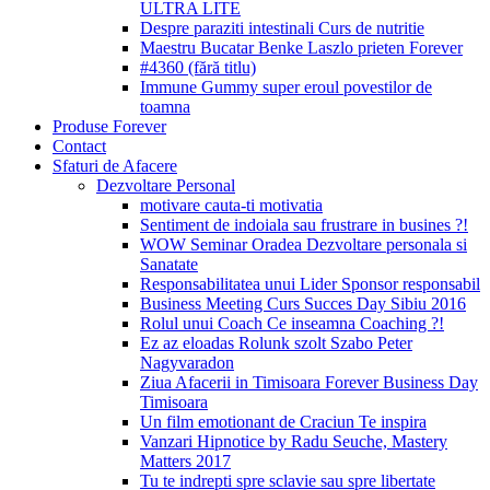
ULTRA LITE
Despre paraziti intestinali Curs de nutritie
Maestru Bucatar Benke Laszlo prieten Forever
#4360 (fără titlu)
Immune Gummy super eroul povestilor de
toamna
Produse Forever
Contact
Sfaturi de Afacere
Dezvoltare Personal
motivare cauta-ti motivatia
Sentiment de indoiala sau frustrare in busines ?!
WOW Seminar Oradea Dezvoltare personala si
Sanatate
Responsabilitatea unui Lider Sponsor responsabil
Business Meeting Curs Succes Day Sibiu 2016
Rolul unui Coach Ce inseamna Coaching ?!
Ez az eloadas Rolunk szolt Szabo Peter
Nagyvaradon
Ziua Afacerii in Timisoara Forever Business Day
Timisoara
Un film emotionant de Craciun Te inspira
Vanzari Hipnotice by Radu Seuche, Mastery
Matters 2017
Tu te indrepti spre sclavie sau spre libertate