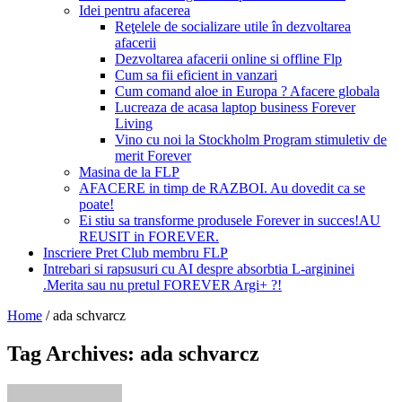
Idei pentru afacerea
Reţelele de socializare utile în dezvoltarea
afacerii
Dezvoltarea afacerii online si offline Flp
Cum sa fii eficient in vanzari
Cum comand aloe in Europa ? Afacere globala
Lucreaza de acasa laptop business Forever
Living
Vino cu noi la Stockholm Program stimuletiv de
merit Forever
Masina de la FLP
AFACERE in timp de RAZBOI. Au dovedit ca se
poate!
Ei stiu sa transforme produsele Forever in succes!AU
REUSIT in FOREVER.
Inscriere Pret Club membru FLP
Intrebari si rapsusuri cu AI despre absorbtia L-argininei
.Merita sau nu pretul FOREVER Argi+ ?!
Home
/
ada schvarcz
Tag Archives: ada schvarcz