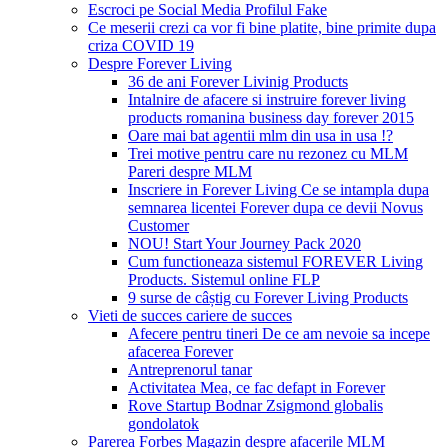
Escroci pe Social Media Profilul Fake
Ce meserii crezi ca vor fi bine platite, bine primite dupa
criza COVID 19
Despre Forever Living
36 de ani Forever Livinig Products
Intalnire de afacere si instruire forever living
products romanina business day forever 2015
Oare mai bat agentii mlm din usa in usa !?
Trei motive pentru care nu rezonez cu MLM
Pareri despre MLM
Inscriere in Forever Living Ce se intampla dupa
semnarea licentei Forever dupa ce devii Novus
Customer
NOU! Start Your Journey Pack 2020
Cum functioneaza sistemul FOREVER Living
Products. Sistemul online FLP
9 surse de câștig cu Forever Living Products
Vieti de succes cariere de succes
Afecere pentru tineri De ce am nevoie sa incepe
afacerea Forever
Antreprenorul tanar
Activitatea Mea, ce fac defapt in Forever
Rove Startup Bodnar Zsigmond globalis
gondolatok
Parerea Forbes Magazin despre afacerile MLM