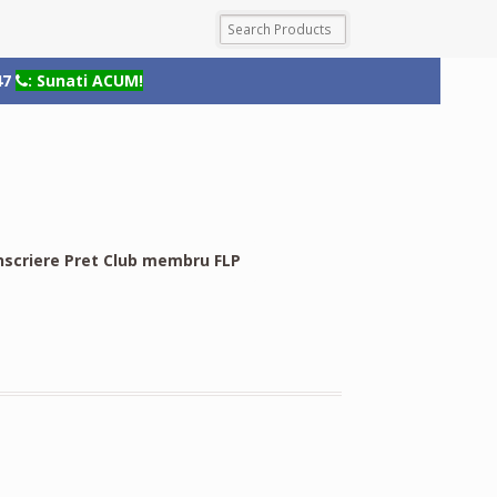
47
: Sunati ACUM!
nscriere Pret Club membru FLP