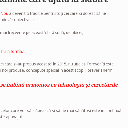
 Nou
a devenit o tradiţie pentru toţi cei care-şi doresc să fie
r-adevăr obiectivele.
e mai frecvente pe această listă sună, de obicei,
 fiu în formă.”
ei care şi-au propus acest ţel în 2015, nu uita că Forever îţi este
mai noi produse, concepute special în acest scop: Forever Therm.
 se îmbină armonios cu tehnologia şi cercetările
l celor care vor să slăbească şi să fie mai sănătoşi este în continuă
este apanajul