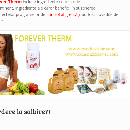
ever Therm
include ingrediente cu o istorie
ntinent, ingrediente ale căror beneficii în susţinerea
efectelor programelor de
control al greutăţii
au fost dovedite de
ne.
rdere la salbire?!