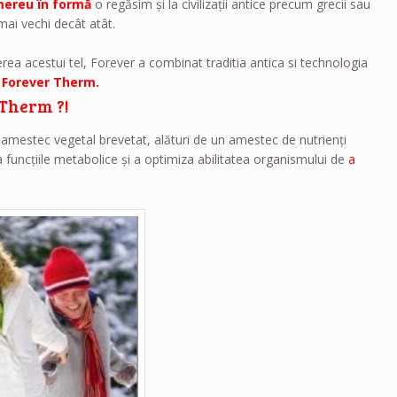
mereu în formă
o regăsim şi la civilizaţii antice precum grecii sau
mai vechi decât atât.
erea acestui tel, Forever a combinat traditia antica si technologia
e
Forever Therm.
 Therm ?!
amestec vegetal brevetat, alături de un amestec de nutrienţi
funcţiile metabolice şi a optimiza abilitatea organismului de
a