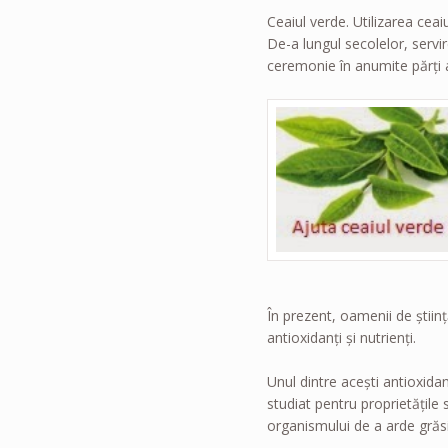
Ceaiul verde. Utilizarea ceaiu
De-a lungul secolelor, servir
ceremonie în anumite părţi a
În prezent, oamenii de ştiin
antioxidanţi şi nutrienţi.
Unul dintre aceşti antioxidan
studiat pentru proprietăţile 
organismului de a arde grăs