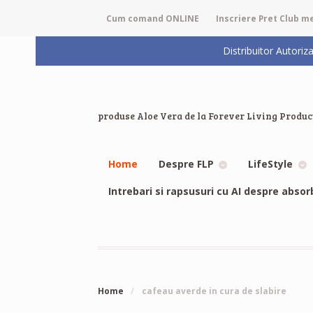
Cum comand ONLINE
Inscriere Pret Club 
Distribuitor Auto
produse Aloe Vera de la Forever Living Produc
Home
Despre FLP
LifeStyle
Intrebari si rapsusuri cu AI despre absor
Home
/
cafeau averde in cura de slabire