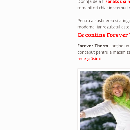
Dorinţa de a fi
s
ănătos şi 
romanii ori chiar în vremuri 
Pentru a sustinerea si ating
moderna, iar rezultatul est
Ce contine Forever
Forever Therm
conţine un 
conceput pentru a maximiza 
arde grăsimi.