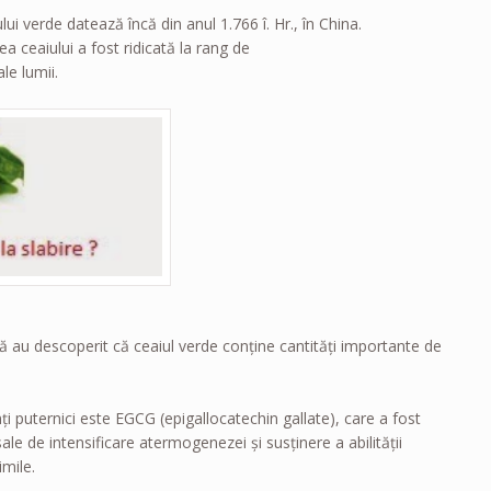
lui verde datează încă din anul 1.766 î. Hr., în China.
ea ceaiului a fost ridicată la rang de
le lumii.
ţă au descoperit că ceaiul verde conţine cantităţi importante de
ţi puternici este EGCG (epigallocatechin gallate), care a fost
sale de intensificare atermogenezei şi susţinere a abilităţii
imile.