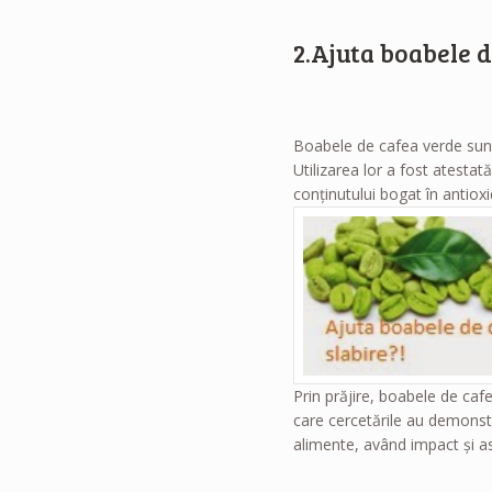
2.Ajuta boabele d
Boabele de cafea verde sunt
Utilizarea lor a fost atesta
conţinutului bogat în antioxid
Prin prăjire, boabele de cafe
care cercetările au demonstr
alimente, având impact şi as