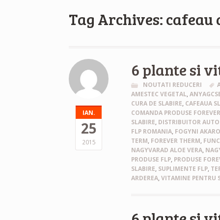
Tag Archives: cafeau 
6 plante si v
NOUTATI REDUCERI
AMESTEC VEGETAL
,
ANYAGCS
CURA DE SLABIRE
,
CAFEAUA S
IAN.
COMANDA PRODUSE FOREVE
SLABIRE
,
DISTRIBUITOR AUTO
25
FLP ROMANIA
,
FOGYNI AKAR
TERM
,
FOREVER THERM
,
FUNC
2015
NAGYVARAD ALOE VERA
,
NAG
PRODUSE FLP
,
PRODUSE FORE
SLABIRE
,
SUPLIMENTE FLP
,
TE
ARDEREA
,
VITAMINE PENTRU 
6 plante si v