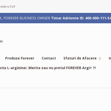
membru FLP
rizat, FOREVER BUSINESS OWNER
Timar Adrienne ID: 400-000-111-5
ts
Produse Forever
Contact
Sfaturi de Afacere
I
btia L-argininei .Merita sau nu pretul FOREVER Argi+ ?!