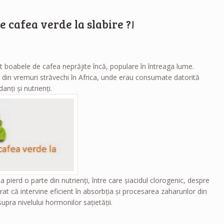
e cafea verde la slabire ?!
 boabele de cafea neprăjite încă, populare în întreaga lume.
tă din vremuri străvechi în Africa, unde erau consumate datorită
anţi şi nutrienţi.
a pierd o parte din nutrienţi, între care şiacidul clorogenic, despre
at că intervine eficient în absorbţia şi procesarea zaharurilor din
upra nivelului hormonilor saţietăţii.