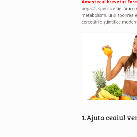
Amestecul brevetat For
bogată, specifice fiecărui co
metabolismului şi sporirea 
cercetările ştiinţifice moder
1.Ajuta ceaiul ve