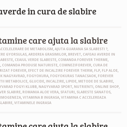
averde in cura de slabire
itamine care ajuta la slabire
ACCELELERARE DE METABOLISM
,
AJUTA GUARANA SA SLABESTI ?
,
ERE GYORSULAS
,
ARDEREA GRASIMILOR
,
BREVET
,
CAFEAU AVERDE IN
LABESTE
,
CEAIUL VERDE SLABESTE
,
COMANDA FOREVER THERME
,
R
,
COMANDA PRODUSE NATURISTE
,
COMNEZIFOREVER
,
CURA DE
RIZAT FOREVER
,
EFECT DE INCALZIRE FOREVER THERM
,
FLP
,
FLP ALOE
,
OK NAGYAVRAD
,
FOGYOKURA
,
FOGYOKURAS TANACSAOK
,
FOREVER
TII METABOLICE
,
GLUCIDE
,
INCALZIRE
,
LIPIDE
,
METODE DE SLABIRE
,
YVARAD FOGYI KLUBB
,
NAGYVARAD SPORT
,
NUTRIENTI
,
ONLINE SHOP
,
VER SLABIRE
,
ROMANIA ALOE VERA
,
SFATURI
,
SLABESTE SANATOS
,
RMOGENEZA
,
VITAMINA B INGRASA
,
VITAMINA C ACCELEREAZA
SLABIRE
,
VITAMINELE INGRASA
itamine care ajuta la slabire