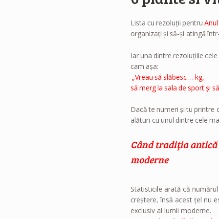
Lista cu rezoluţii pentru
Anul
organizaţi şi să-şi atingă înt
Iar una dintre rezoluţiile cel
cam aşa:
„Vreau să slăbesc … kg,
să merg la sala de sport şi să
Dacă te numeri şi tu printre c
alături cu unul dintre cele 
Când tradiţia antică
moderne
Statisticile arată că număru
creştere, însă acest ţel nu 
exclusiv al lumii moderne.