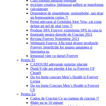
Cum folosim uleiurile esentiale
reciclare creativa, bidonasul galben se transforma
calculatoare
Dependent de smartphone, nomophobe, sau doar
un homosapiens curios ?!
Pretul adevarat al Gelulului Aloe Vera, cat costa
defapt un gel de aloe vera ?!
Produse SPA Forever, experienta SPA in casa ta
Inspiratie pentru darurile de Craciun 2021
Revista Forever Noiembrie 2021
Webinarii Forever Afla totul despre produsele
Forever, beneficiile lor asupra sanatatea si
binestarea ta.
Iepurasul vine cu daruri Forever
Pentru El
CADOURI adevarate surprize placute
După 9 zile am pierdut 4 kg cu Forever C9
Clean9
Da jos burta concurs Men`s Health si Forever
Living
Da jos burta Concurs Men`s Health si Forever
C9
Pentru Ea
Cadou de Craciun Ce sa cumpar de craciun ?!
Make up in 10 minute