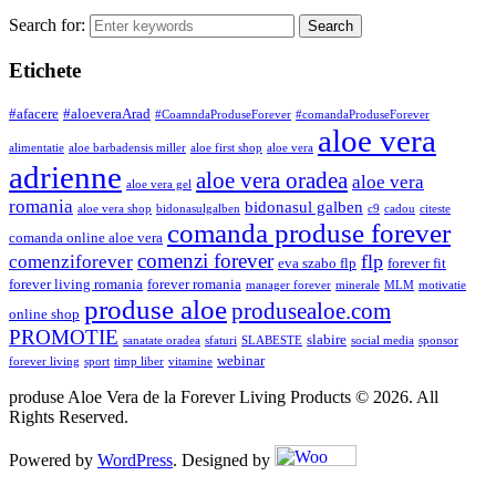
Search for:
Etichete
#afacere
#aloeveraArad
#CoamndaProduseForever
#comandaProduseForever
aloe vera
alimentatie
aloe barbadensis miller
aloe first shop
aloe vera
adrienne
aloe vera oradea
aloe vera
aloe vera gel
romania
bidonasul galben
aloe vera shop
bidonasulgalben
c9
cadou
citeste
comanda produse forever
comanda online aloe vera
comenzi forever
flp
comenziforever
eva szabo flp
forever fit
forever living romania
forever romania
manager forever
minerale
MLM
motivatie
produse aloe
produsealoe.com
online shop
PROMOTIE
slabire
sanatate oradea
sfaturi
SLABESTE
social media
sponsor
webinar
forever living
sport
timp liber
vitamine
produse Aloe Vera de la Forever Living Products © 2026. All
Rights Reserved.
Powered by
WordPress
. Designed by