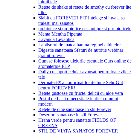
inimii tale
Retete de shake si retete de smothy cu forever lite
ultra
Slabit cu FOREVER FIT Intelege si invata sa
traiesti mai sanatos
prebiotice si probiotice ce sunt pre si pro bioticele
Menta Mentha Piperata
Lavanda Levantica
Laptisorul de matca harana reginei albinelor
Digestie sanatoasa Sfaturi de nutritie webinar
gratuit forever
Cum se folosesc uleiurile esentiale Curs online de
aromaterpie FLP
Daily cu suport celular avansat pentru toate zilele
tale
Dermatest® a confirmat foarte bine Sehr Gut
pentru FOREVER!
Retete gustoase cu fructe, delicii cu aloe vera
Postul de Pasti o necesitate in dieta omului
modern
Retete de cine sanatoase in stil Forever
Deserturi sanatoase in stil Forever
Hrana verde pentru sanatate FIELDS OF
GREENS
STIL DE VIATA SANATOS FOREVER