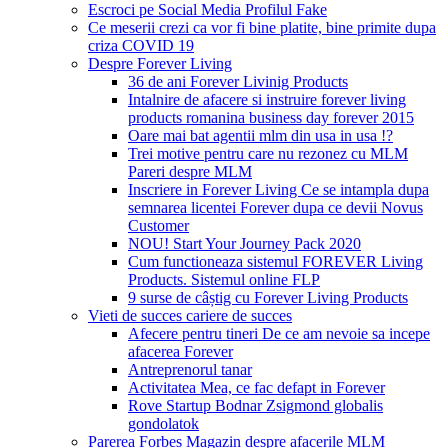
Escroci pe Social Media Profilul Fake
Ce meserii crezi ca vor fi bine platite, bine primite dupa
criza COVID 19
Despre Forever Living
36 de ani Forever Livinig Products
Intalnire de afacere si instruire forever living
products romanina business day forever 2015
Oare mai bat agentii mlm din usa in usa !?
Trei motive pentru care nu rezonez cu MLM
Pareri despre MLM
Inscriere in Forever Living Ce se intampla dupa
semnarea licentei Forever dupa ce devii Novus
Customer
NOU! Start Your Journey Pack 2020
Cum functioneaza sistemul FOREVER Living
Products. Sistemul online FLP
9 surse de câștig cu Forever Living Products
Vieti de succes cariere de succes
Afecere pentru tineri De ce am nevoie sa incepe
afacerea Forever
Antreprenorul tanar
Activitatea Mea, ce fac defapt in Forever
Rove Startup Bodnar Zsigmond globalis
gondolatok
Parerea Forbes Magazin despre afacerile MLM