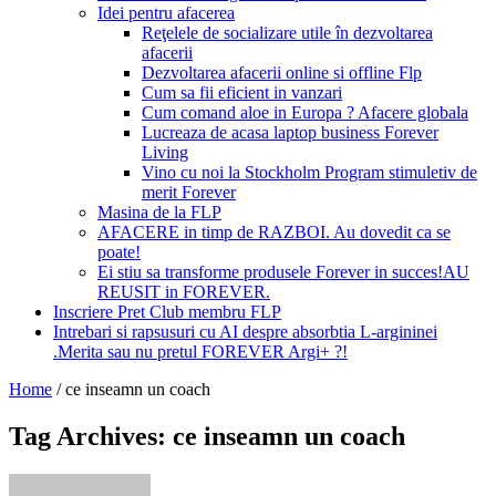
Idei pentru afacerea
Reţelele de socializare utile în dezvoltarea
afacerii
Dezvoltarea afacerii online si offline Flp
Cum sa fii eficient in vanzari
Cum comand aloe in Europa ? Afacere globala
Lucreaza de acasa laptop business Forever
Living
Vino cu noi la Stockholm Program stimuletiv de
merit Forever
Masina de la FLP
AFACERE in timp de RAZBOI. Au dovedit ca se
poate!
Ei stiu sa transforme produsele Forever in succes!AU
REUSIT in FOREVER.
Inscriere Pret Club membru FLP
Intrebari si rapsusuri cu AI despre absorbtia L-argininei
.Merita sau nu pretul FOREVER Argi+ ?!
Home
/
ce inseamn un coach
Tag Archives: ce inseamn un coach