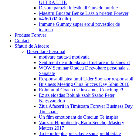
ULTRA LITE
Despre paraziti intestinali Curs de nutritie
Maestru Bucatar Benke Laszlo prieten Forever
#4360 (fără titlu)
Immune Gummy super eroul povestilor de
toamna
Produse Forever
Contact
Sfaturi de Afacere
Dezvoltare Personal
motivare cauta-ti motivatia
Sentiment de indoiala sau frustrare in busines ?!
WOW Seminar Oradea Dezvoltare personala si
Sanatate
Responsabilitatea unui Lider Sponsor responsabil
Business Meeting Curs Succes Day Sibiu 2016
Rolul unui Coach Ce inseamna Coaching ?!
Ez az eloadas Rolunk szolt Szabo Peter
Nagyvaradon
Ziua Afacerii in Timisoara Forever Business Day
Timisoara
Un film emotionant de Craciun Te inspira
Vanzari Hipnotice by Radu Seuche, Mastery
Matters 2017
Tu te indrepti spre sclavie sau spre libertate