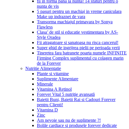
fii in forma pana la nunta! 14 sfaturi pentru o
nunta de vis
5 pasuri pentru un machiaj in vreme caniculara
Make up indraznet de vara
Transorma machiajul primavara by Sonya
Flawless
Clasa’ de stil si educatie vestimentara by AS-
Style Oradea
Fii atragatoare si sanatoasa nu risca cancerul!
Super ghid de ingrijrea pielii pe perioada verii
Tineretea fara batranete poarta numele INFINITE
Firming Complex suplimentul cu colagen marin
de la Forever
Nutritie Alimentatie
Plante si vitamine
Suplimente Alimentare
Minerale
Vitamina A Retinol
Forever Vital 5 nutriţie avansată
Baietii Buni, Baietii Rai si Cadouri Forever
pentru Clienti!
Vitamina D
Zinc
Am nevoie sau nu de suplimente ?!
Bolile cardiace si produsele forever dedicate