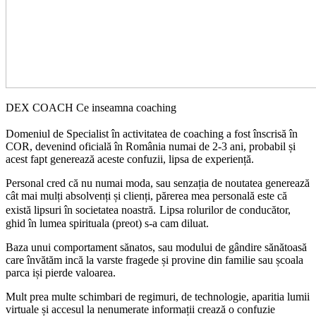
DEX COACH Ce inseamna coaching
Dome
niul de
Specialist în activitatea de coaching a fost înscrisă în
COR, devenind oficială în România
numai de 2-3 ani, probabil și
acest fapt genereaz
ă
aceste confuzii, lipsa de experiență.
Personal cred că nu numai moda, sau senzația de noutatea generează
cât mai mulți absolvenți și clienți, părerea mea personală este c
ă
există lipsuri în societatea noastră.
L
ipsa rolurilor de conducător,
ghid în lumea spirituala (preot) s-a cam diluat.
Baza unu
i
comportament sănatos, sau modului de gândire sănătoasă
care
învătăm incă la varste fragede și
provine din familie sau școala
parca iși pierde valoarea.
Mult prea multe schimbari de regimuri, de technologie, aparitia lumii
virtuale și accesul la nenumerate informații crează o confuzie