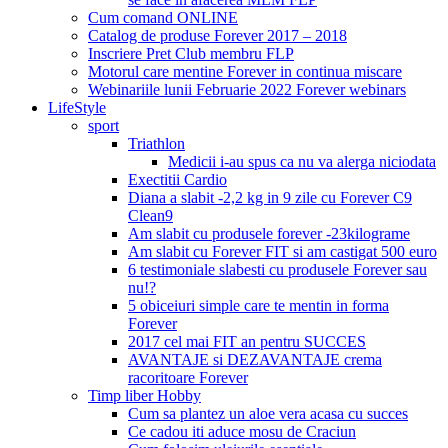
Cum comand ONLINE
Catalog de produse Forever 2017 – 2018
Inscriere Pret Club membru FLP
Motorul care mentine Forever in continua miscare
Webinariile lunii Februarie 2022 Forever webinars
LifeStyle
sport
Triathlon
Medicii i-au spus ca nu va alerga niciodata
Exectitii Cardio
Diana a slabit -2,2 kg in 9 zile cu Forever C9
Clean9
Am slabit cu produsele forever -23kilograme
Am slabit cu Forever FIT si am castigat 500 euro
6 testimoniale slabesti cu produsele Forever sau
nu!?
5 obiceiuri simple care te mentin in forma
Forever
2017 cel mai FIT an pentru SUCCES
AVANTAJE si DEZAVANTAJE crema
racoritoare Forever
Timp liber Hobby
Cum sa plantez un aloe vera acasa cu succes
Ce cadou iti aduce mosu de Craciun