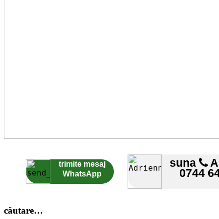
suna
A
trimite mesaj
0744 6
WhatsApp
căutare…