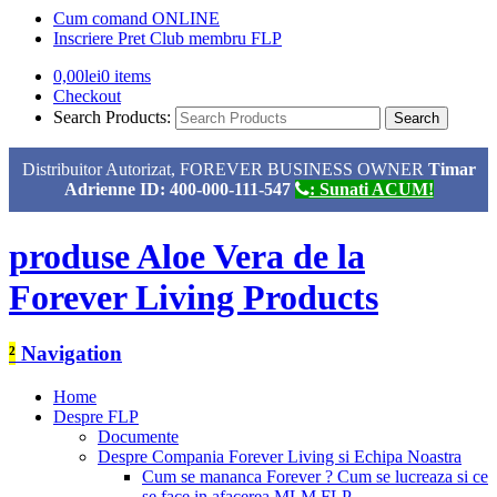
Cum comand ONLINE
Inscriere Pret Club membru FLP
0,00
lei
0 items
Checkout
Search Products:
Distribuitor Autorizat, FOREVER BUSINESS OWNER
Timar
Adrienne ID: 400-000-111-547
: Sunati ACUM!
produse Aloe Vera de la
Forever Living Products
²
Navigation
Home
Despre FLP
Documente
Despre Compania Forever Living si Echipa Noastra
Cum se mananca Forever ? Cum se lucreaza si ce
se face in afacerea MLM FLP