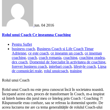
iun.
04
2016
Rolul unui Coach Ce inseamna Coaching
Pentru Suflet
business coach
,
Business Coach si Life Coach Timar
Adrienne
,
ce este coach
,
ce inseamn un coach
,
ce inseman
coaching
,
coach
,
coach romania
,
coaching
,
coaching oradea
,
dex coach
,
Domeniul de Specialist în activitatea de coaching
,
forever business coach
,
intrebari coach
,
lifestyle coach
,
Lipsa
de comunicări reale
,
rolul unuicoach
,
training
Rolul unui Coach
Rolul unui Coach nu este prea cunoscut încă în societatea noastră.
Înce
p
and acest curs, proces de transformare în Coach, m-a inspirat
să întreb lumea din jurul meu ce înteleg prin Coach / Coaching ?!
Răspunsurile erau confuze, sau se referau la domeniul sportiv. De
aceea lucrarea me are ca tema generalitățile de rolulul Coach-ului