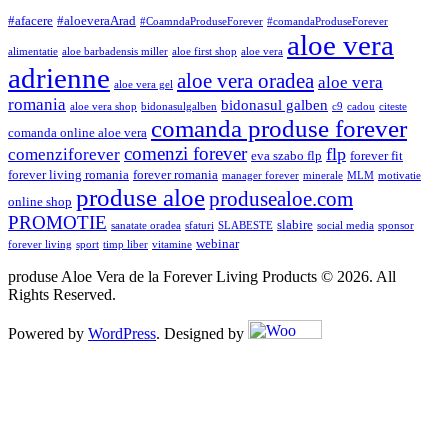
#afacere
#aloeveraArad
#CoamndaProduseForever
#comandaProduseForever
aloe vera
alimentatie
aloe barbadensis miller
aloe first shop
aloe vera
adrienne
aloe vera oradea
aloe vera
aloe vera gel
romania
bidonasul galben
aloe vera shop
bidonasulgalben
c9
cadou
citeste
comanda produse forever
comanda online aloe vera
comenzi forever
flp
comenziforever
eva szabo flp
forever fit
forever living romania
forever romania
manager forever
minerale
MLM
motivatie
produse aloe
produsealoe.com
online shop
PROMOTIE
slabire
sanatate oradea
sfaturi
SLABESTE
social media
sponsor
webinar
forever living
sport
timp liber
vitamine
produse Aloe Vera de la Forever Living Products © 2026. All
Rights Reserved.
Powered by
WordPress
. Designed by