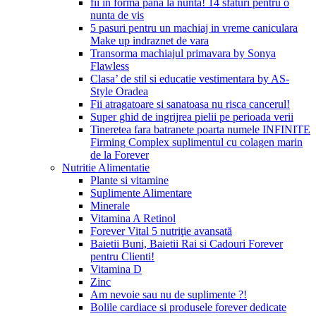
fii in forma pana la nunta! 14 sfaturi pentru o
nunta de vis
5 pasuri pentru un machiaj in vreme caniculara
Make up indraznet de vara
Transorma machiajul primavara by Sonya
Flawless
Clasa’ de stil si educatie vestimentara by AS-
Style Oradea
Fii atragatoare si sanatoasa nu risca cancerul!
Super ghid de ingrijrea pielii pe perioada verii
Tineretea fara batranete poarta numele INFINITE
Firming Complex suplimentul cu colagen marin
de la Forever
Nutritie Alimentatie
Plante si vitamine
Suplimente Alimentare
Minerale
Vitamina A Retinol
Forever Vital 5 nutriţie avansată
Baietii Buni, Baietii Rai si Cadouri Forever
pentru Clienti!
Vitamina D
Zinc
Am nevoie sau nu de suplimente ?!
Bolile cardiace si produsele forever dedicate