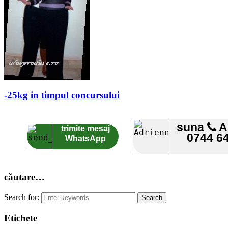
-25kg in timpul concursului
suna
A
trimite mesaj
0744 6
WhatsApp
căutare…
Search for:
Etichete