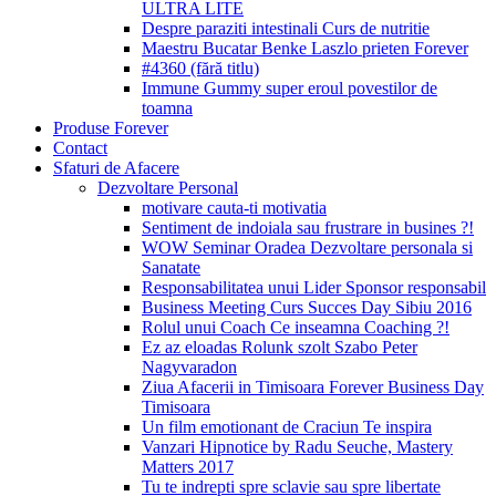
ULTRA LITE
Despre paraziti intestinali Curs de nutritie
Maestru Bucatar Benke Laszlo prieten Forever
#4360 (fără titlu)
Immune Gummy super eroul povestilor de
toamna
Produse Forever
Contact
Sfaturi de Afacere
Dezvoltare Personal
motivare cauta-ti motivatia
Sentiment de indoiala sau frustrare in busines ?!
WOW Seminar Oradea Dezvoltare personala si
Sanatate
Responsabilitatea unui Lider Sponsor responsabil
Business Meeting Curs Succes Day Sibiu 2016
Rolul unui Coach Ce inseamna Coaching ?!
Ez az eloadas Rolunk szolt Szabo Peter
Nagyvaradon
Ziua Afacerii in Timisoara Forever Business Day
Timisoara
Un film emotionant de Craciun Te inspira
Vanzari Hipnotice by Radu Seuche, Mastery
Matters 2017
Tu te indrepti spre sclavie sau spre libertate