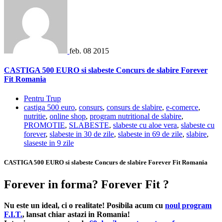
feb.
08
2015
CASTIGA 500 EURO si slabeste Concurs de slabire Forever
Fit Romania
Pentru Trup
castiga 500 euro
,
consurs
,
consurs de slabire
,
e-comerce
,
nutritie
,
online shop
,
program nutritional de slabire
,
PROMOTIE
,
SLABESTE
,
slabeste cu aloe vera
,
slabeste cu
forever
,
slabeste in 30 de zile
,
slabeste in 69 de zile
,
slabire
,
slaseste in 9 zile
CASTIGA 500 EURO si slabeste Concurs de slabire Forever Fit Romania
Forever in forma? Forever Fit ?
Nu este un ideal, ci o realitate! Posibila acum cu
noul program
F.I.T.
, lansat chiar astazi in Romania!