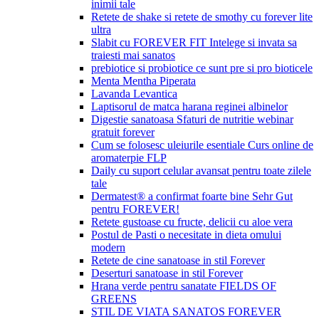
inimii tale
Retete de shake si retete de smothy cu forever lite
ultra
Slabit cu FOREVER FIT Intelege si invata sa
traiesti mai sanatos
prebiotice si probiotice ce sunt pre si pro bioticele
Menta Mentha Piperata
Lavanda Levantica
Laptisorul de matca harana reginei albinelor
Digestie sanatoasa Sfaturi de nutritie webinar
gratuit forever
Cum se folosesc uleiurile esentiale Curs online de
aromaterpie FLP
Daily cu suport celular avansat pentru toate zilele
tale
Dermatest® a confirmat foarte bine Sehr Gut
pentru FOREVER!
Retete gustoase cu fructe, delicii cu aloe vera
Postul de Pasti o necesitate in dieta omului
modern
Retete de cine sanatoase in stil Forever
Deserturi sanatoase in stil Forever
Hrana verde pentru sanatate FIELDS OF
GREENS
STIL DE VIATA SANATOS FOREVER