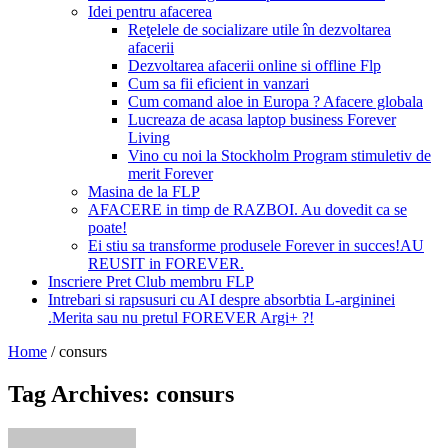
Idei pentru afacerea
Reţelele de socializare utile în dezvoltarea
afacerii
Dezvoltarea afacerii online si offline Flp
Cum sa fii eficient in vanzari
Cum comand aloe in Europa ? Afacere globala
Lucreaza de acasa laptop business Forever
Living
Vino cu noi la Stockholm Program stimuletiv de
merit Forever
Masina de la FLP
AFACERE in timp de RAZBOI. Au dovedit ca se
poate!
Ei stiu sa transforme produsele Forever in succes!AU
REUSIT in FOREVER.
Inscriere Pret Club membru FLP
Intrebari si rapsusuri cu AI despre absorbtia L-argininei
.Merita sau nu pretul FOREVER Argi+ ?!
Home
/
consurs
Tag Archives: consurs