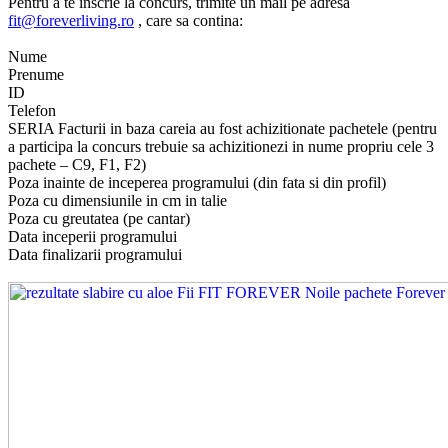
Pentru a te inscrie la concurs, trimite un mail pe adresa
fit@foreverliving.ro
, care sa contina:
Nume
Prenume
ID
Telefon
SERIA Facturii in baza careia au fost achizitionate pachetele (pentru
a participa la concurs trebuie sa achizitionezi in nume propriu cele 3
pachete – C9, F1, F2)
Poza inainte de inceperea programului (din fata si din profil)
Poza cu dimensiunile in cm in talie
Poza cu greutatea (pe cantar)
Data inceperii programului
Data finalizarii programului