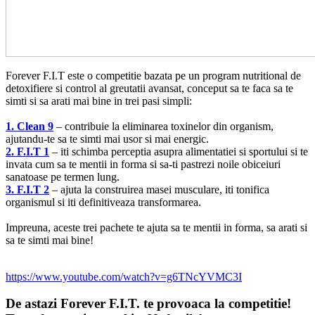
Forever F.I.T este o competitie bazata pe un program nutritional de
detoxifiere si control al greutatii avansat, conceput sa te faca sa te
simti si sa arati mai bine in trei pasi simpli:
1. Clean 9
– contribuie la eliminarea toxinelor din organism,
ajutandu-te sa te simti mai usor si mai energic.
2. F.I.T 1
– iti schimba perceptia asupra alimentatiei si sportului si te
invata cum sa te mentii in forma si sa-ti pastrezi noile obiceiuri
sanatoase pe termen lung.
3. F.I.T 2
– ajuta la construirea masei musculare, iti tonifica
organismul si iti definitiveaza transformarea.
Impreuna, aceste trei pachete te ajuta sa te mentii in forma, sa arati si
sa te simti mai bine!
https://www.youtube.com/watch?v=g6TNcYVMC3I
De astazi Forever F.I.T. te provoaca la competitie!