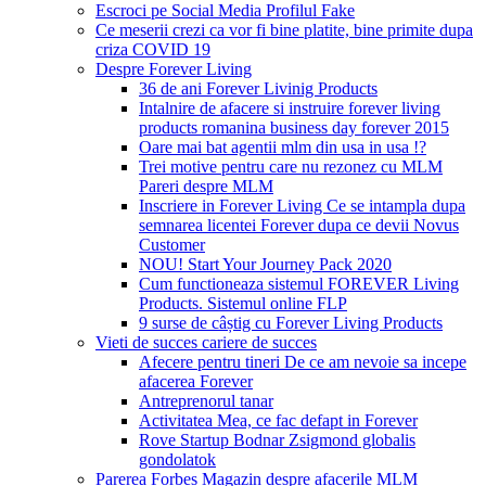
Escroci pe Social Media Profilul Fake
Ce meserii crezi ca vor fi bine platite, bine primite dupa
criza COVID 19
Despre Forever Living
36 de ani Forever Livinig Products
Intalnire de afacere si instruire forever living
products romanina business day forever 2015
Oare mai bat agentii mlm din usa in usa !?
Trei motive pentru care nu rezonez cu MLM
Pareri despre MLM
Inscriere in Forever Living Ce se intampla dupa
semnarea licentei Forever dupa ce devii Novus
Customer
NOU! Start Your Journey Pack 2020
Cum functioneaza sistemul FOREVER Living
Products. Sistemul online FLP
9 surse de câștig cu Forever Living Products
Vieti de succes cariere de succes
Afecere pentru tineri De ce am nevoie sa incepe
afacerea Forever
Antreprenorul tanar
Activitatea Mea, ce fac defapt in Forever
Rove Startup Bodnar Zsigmond globalis
gondolatok
Parerea Forbes Magazin despre afacerile MLM