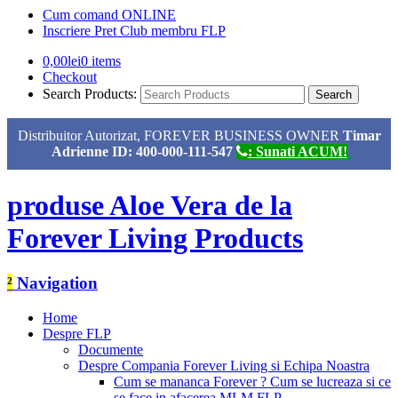
Cum comand ONLINE
Inscriere Pret Club membru FLP
0,00
lei
0 items
Checkout
Search Products:
Distribuitor Autorizat, FOREVER BUSINESS OWNER
Timar
Adrienne ID: 400-000-111-547
: Sunati ACUM!
produse Aloe Vera de la
Forever Living Products
²
Navigation
Home
Despre FLP
Documente
Despre Compania Forever Living si Echipa Noastra
Cum se mananca Forever ? Cum se lucreaza si ce
se face in afacerea MLM FLP