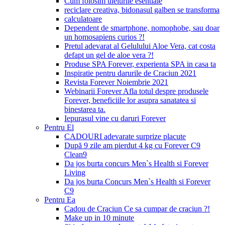
Cum folosim uleiurile esentiale
reciclare creativa, bidonasul galben se transforma
calculatoare
Dependent de smartphone, nomophobe, sau doar
un homosapiens curios ?!
Pretul adevarat al Gelulului Aloe Vera, cat costa
defapt un gel de aloe vera ?!
Produse SPA Forever, experienta SPA in casa ta
Inspiratie pentru darurile de Craciun 2021
Revista Forever Noiembrie 2021
Webinarii Forever Afla totul despre produsele
Forever, beneficiile lor asupra sanatatea si
binestarea ta.
Iepurasul vine cu daruri Forever
Pentru El
CADOURI adevarate surprize placute
După 9 zile am pierdut 4 kg cu Forever C9
Clean9
Da jos burta concurs Men`s Health si Forever
Living
Da jos burta Concurs Men`s Health si Forever
C9
Pentru Ea
Cadou de Craciun Ce sa cumpar de craciun ?!
Make up in 10 minute