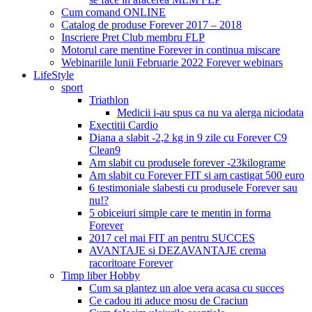
Cum comand ONLINE
Catalog de produse Forever 2017 – 2018
Inscriere Pret Club membru FLP
Motorul care mentine Forever in continua miscare
Webinariile lunii Februarie 2022 Forever webinars
LifeStyle
sport
Triathlon
Medicii i-au spus ca nu va alerga niciodata
Exectitii Cardio
Diana a slabit -2,2 kg in 9 zile cu Forever C9
Clean9
Am slabit cu produsele forever -23kilograme
Am slabit cu Forever FIT si am castigat 500 euro
6 testimoniale slabesti cu produsele Forever sau
nu!?
5 obiceiuri simple care te mentin in forma
Forever
2017 cel mai FIT an pentru SUCCES
AVANTAJE si DEZAVANTAJE crema
racoritoare Forever
Timp liber Hobby
Cum sa plantez un aloe vera acasa cu succes
Ce cadou iti aduce mosu de Craciun