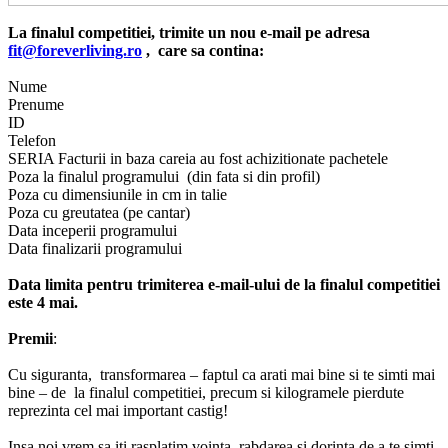
La finalul competitiei, trimite un nou e-mail pe adresa
fit
@foreverliving.ro
, care sa contina:
Nume
Prenume
ID
Telefon
SERIA Facturii in baza careia au fost achizitionate pachetele
Poza la finalul programului (din fata si din profil)
Poza cu dimensiunile in cm in talie
Poza cu greutatea (pe cantar)
Data inceperii programului
Data finalizarii programului
Data limita pentru trimiterea e-mail-ului de la finalul competitiei
este 4 mai.
Premii
:
Cu siguranta, transformarea – faptul ca arati mai bine si te simti mai
bine – de la finalul competitiei, precum si kilogramele pierdute
reprezinta cel mai important castig!
Insa noi vrem sa iti rasplatim vointa, rabdarea si dorinta de a te simti