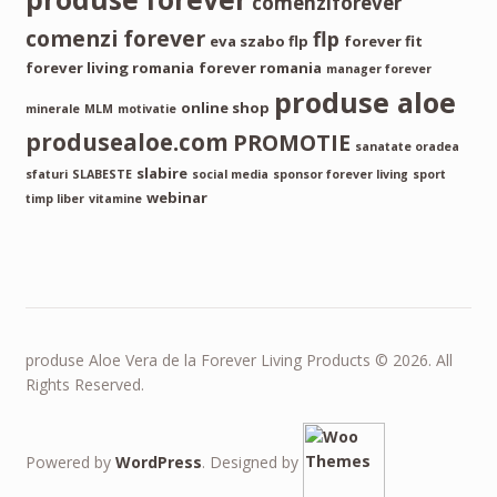
comenziforever
comenzi forever
flp
eva szabo flp
forever fit
forever living romania
forever romania
manager forever
produse aloe
online shop
minerale
MLM
motivatie
produsealoe.com
PROMOTIE
sanatate oradea
slabire
sfaturi
SLABESTE
social media
sponsor forever living
sport
webinar
timp liber
vitamine
produse Aloe Vera de la Forever Living Products © 2026. All
Rights Reserved.
Powered by
WordPress
. Designed by