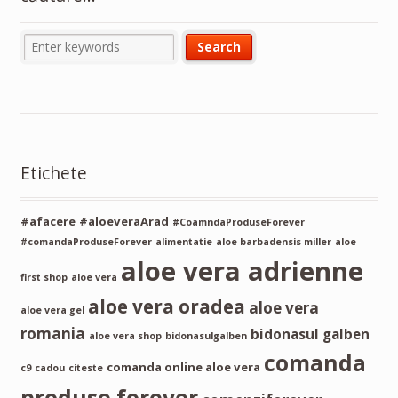
Etichete
#afacere
#aloeveraArad
#CoamndaProduseForever
#comandaProduseForever
alimentatie
aloe barbadensis miller
aloe
aloe vera adrienne
first shop
aloe vera
aloe vera oradea
aloe vera
aloe vera gel
romania
bidonasul galben
aloe vera shop
bidonasulgalben
comanda
comanda online aloe vera
c9
cadou
citeste
produse forever