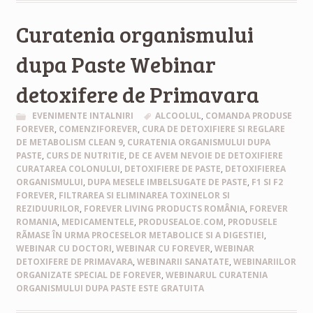
Curatenia organismului
dupa Paste Webinar
detoxifere de Primavara
EVENIMENTE INTALNIRI
ALCOOLUL
,
COMANDA PRODUSE
FOREVER
,
COMENZIFOREVER
,
CURA DE DETOXIFIERE SI REGLARE
DE METABOLISM CLEAN 9
,
CURATENIA ORGANISMULUI DUPA
PASTE
,
CURS DE NUTRITIE
,
DE CE AVEM NEVOIE DE DETOXIFIERE
CURATAREA COLONULUI
,
DETOXIFIERE DE PASTE
,
DETOXIFIEREA
ORGANISMULUI
,
DUPA MESELE IMBELSUGATE DE PASTE
,
F1 SI F2
FOREVER
,
FILTRAREA SI ELIMINAREA TOXINELOR SI
REZIDUURILOR
,
FOREVER LIVING PRODUCTS ROMÂNIA
,
FOREVER
ROMANIA
,
MEDICAMENTELE
,
PRODUSEALOE.COM
,
PRODUSELE
RÃMASE ÎN URMA PROCESELOR METABOLICE SI A DIGESTIEI
,
WEBINAR CU DOCTORI
,
WEBINAR CU FOREVER
,
WEBINAR
DETOXIFERE DE PRIMAVARA
,
WEBINARII SANATATE
,
WEBINARIILOR
ORGANIZATE SPECIAL DE FOREVER
,
WEBINARUL CURATENIA
ORGANISMULUI DUPA PASTE ESTE GRATUITA