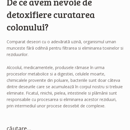
De ce avem nevoie de
detoxifiere curatarea
colonului?
Comparat deseori cu o adevãratã uzinã, organismul uman
munceste fãrã odihnã pentru filtrarea si eliminarea toxinelor si
reziduurilor.
Alcoolul, medicamentele, produsele rãmase în urma
proceselor metabolice si a digestiei, celulele moarte,
chimicalele provenite din poluare, bacteriile sunt doar câteva
dintre deseurile care se acumuleazã în corpul nostru si trebuie
eliminate. Ficatul, rinichii, pielea, intestinele si plãmânii sunt
responsabile cu procesarea si eliminarea acestor reziduuri,
prin intermediul unor procese deosebit de complexe.
căutare…