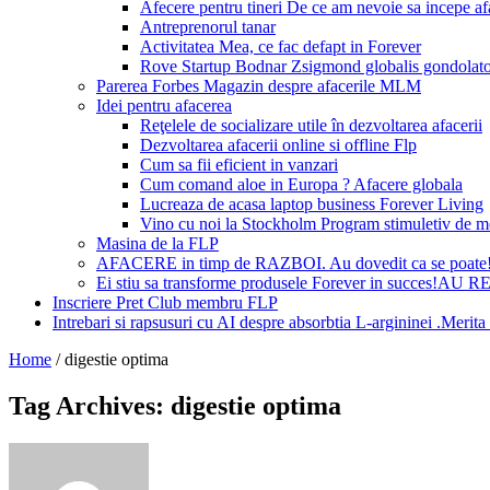
Afecere pentru tineri De ce am nevoie sa incepe a
Antreprenorul tanar
Activitatea Mea, ce fac defapt in Forever
Rove Startup Bodnar Zsigmond globalis gondolat
Parerea Forbes Magazin despre afacerile MLM
Idei pentru afacerea
Reţelele de socializare utile în dezvoltarea afacerii
Dezvoltarea afacerii online si offline Flp
Cum sa fii eficient in vanzari
Cum comand aloe in Europa ? Afacere globala
Lucreaza de acasa laptop business Forever Living
Vino cu noi la Stockholm Program stimuletiv de m
Masina de la FLP
AFACERE in timp de RAZBOI. Au dovedit ca se poate
Ei stiu sa transforme produsele Forever in succes!A
Inscriere Pret Club membru FLP
Intrebari si rapsusuri cu AI despre absorbtia L-argininei .Mer
Home
/
digestie optima
Tag Archives: digestie optima