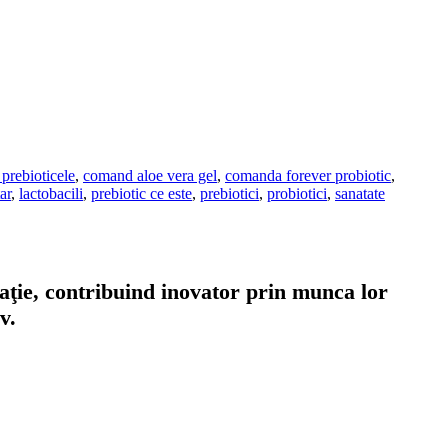
prebioticele
,
comand aloe vera gel
,
comanda forever probiotic
,
ar
,
lactobacili
,
prebiotic ce este
,
prebiotici
,
probiotici
,
sanatate
taţie, contribuind inovator prin munca lor
v.