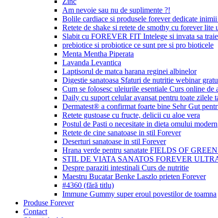
Zinc
Am nevoie sau nu de suplimente ?!
Bolile cardiace si produsele forever dedicate inimii 
Retete de shake si retete de smothy cu forever lite u
Slabit cu FOREVER FIT Intelege si invata sa traie
prebiotice si probiotice ce sunt pre si pro bioticele
Menta Mentha Piperata
Lavanda Levantica
Laptisorul de matca harana reginei albinelor
Digestie sanatoasa Sfaturi de nutritie webinar gratu
Cum se folosesc uleiurile esentiale Curs online de
Daily cu suport celular avansat pentru toate zilele t
Dermatest® a confirmat foarte bine Sehr Gut p
Retete gustoase cu fructe, delicii cu aloe vera
Postul de Pasti o necesitate in dieta omului modern
Retete de cine sanatoase in stil Forever
Deserturi sanatoase in stil Forever
Hrana verde pentru sanatate FIELDS OF GREE
STIL DE VIATA SANATOS FOREVER ULTRA
Despre paraziti intestinali Curs de nutritie
Maestru Bucatar Benke Laszlo prieten Forever
#4360 (fără titlu)
Immune Gummy super eroul povestilor de toamna
Produse Forever
Contact