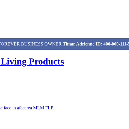
izat, FOREVER BUSINESS OWNER
Timar Adrienne ID: 400-000-111-
 Living Products
 se face in afacerea MLM FLP