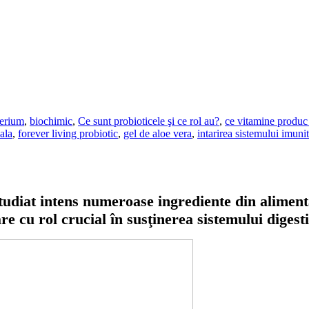
terium
,
biochimic
,
Ce sunt probioticele şi ce rol au?
,
ce vitamine produc 
nala
,
forever living probiotic
,
gel de aloe vera
,
intarirea sistemului imunit
 studiat intens numeroase ingrediente din alimen
 cu rol crucial în susţinerea sistemului digesti