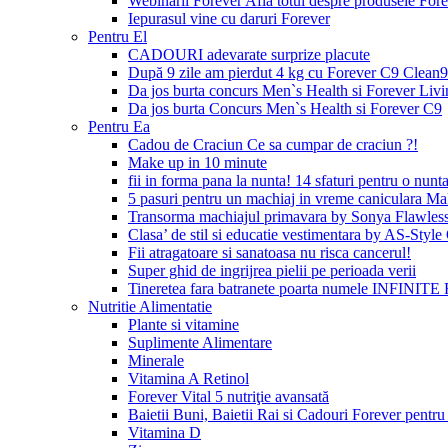
Webinarii Forever Afla totul despre produsele Foreve
Iepurasul vine cu daruri Forever
Pentru El
CADOURI adevarate surprize placute
După 9 zile am pierdut 4 kg cu Forever C9 Clean9
Da jos burta concurs Men`s Health si Forever Livi
Da jos burta Concurs Men`s Health si Forever C9
Pentru Ea
Cadou de Craciun Ce sa cumpar de craciun ?!
Make up in 10 minute
fii in forma pana la nunta! 14 sfaturi pentru o nunta
5 pasuri pentru un machiaj in vreme caniculara Ma
Transorma machiajul primavara by Sonya Flawles
Clasa’ de stil si educatie vestimentara by AS-Styl
Fii atragatoare si sanatoasa nu risca cancerul!
Super ghid de ingrijrea pielii pe perioada verii
Tineretea fara batranete poarta numele INFINITE 
Nutritie Alimentatie
Plante si vitamine
Suplimente Alimentare
Minerale
Vitamina A Retinol
Forever Vital 5 nutriţie avansată
Baietii Buni, Baietii Rai si Cadouri Forever pentru 
Vitamina D