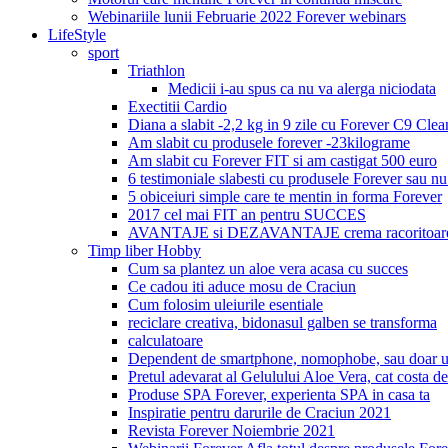
Webinariile lunii Februarie 2022 Forever webinars
LifeStyle
sport
Triathlon
Medicii i-au spus ca nu va alerga niciodata
Exectitii Cardio
Diana a slabit -2,2 kg in 9 zile cu Forever C9 Cle
Am slabit cu produsele forever -23kilograme
Am slabit cu Forever FIT si am castigat 500 euro
6 testimoniale slabesti cu produsele Forever sau nu
5 obiceiuri simple care te mentin in forma Forever
2017 cel mai FIT an pentru SUCCES
AVANTAJE si DEZAVANTAJE crema racoritoare
Timp liber Hobby
Cum sa plantez un aloe vera acasa cu succes
Ce cadou iti aduce mosu de Craciun
Cum folosim uleiurile esentiale
reciclare creativa, bidonasul galben se transforma
calculatoare
Dependent de smartphone, nomophobe, sau doar u
Pretul adevarat al Gelulului Aloe Vera, cat costa de
Produse SPA Forever, experienta SPA in casa ta
Inspiratie pentru darurile de Craciun 2021
Revista Forever Noiembrie 2021