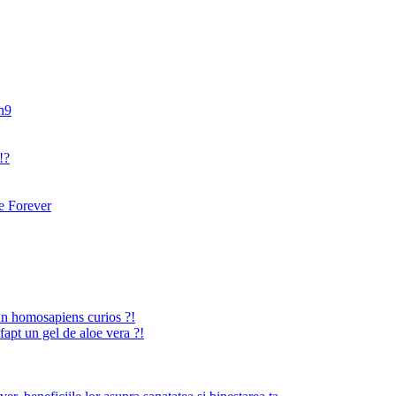
an9
!?
 Forever
n homosapiens curios ?!
fapt un gel de aloe vera ?!