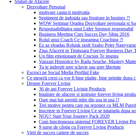
Sfaturi de Afacere
Dezvoltare Personal
motivare cauta-ti motivatia
Sentiment de indoiala sau frustrare in busines ?!
WOW Seminar Oradea Dezvoltare personala si Sa
Responsabilitatea unui Lider Sponsor responsabil
Business Meeting Curs Succes Day Sibiu 2016
Rolul unui Coach Ce inseamna Coaching ?!
Ez az eloadas Rolunk szolt Szabo Peter Nagyvara
Ziua Afacerii in Timisoara Forever Business Day 
Un film emotionant de Craciun Te inspira
Vanzari Hipnotice by Radu Seuche, Mastery Matt
Tu te indrepti spre sclavie sau spre libertate
Escroci pe Social Media Profilul Fake
Ce meserii crezi ca vor fi bine platite, bine primite dup
Despre Forever Living
36 de ani Forever Livinig Products
Intalnire de afacere si instruire forever living pr
Oare mai bat agentii mlm din usa in usa !?
Trei motive pentru care nu rezonez cu MLM Pare
Inscriere in Forever Living Ce se intampla dupa s
NOU! Start Your Journey Pack 2020
Cum functioneaza sistemul FOREVER Living Prod
9 surse de câștig cu Forever Living Products
Vieti de succes cariere de succes