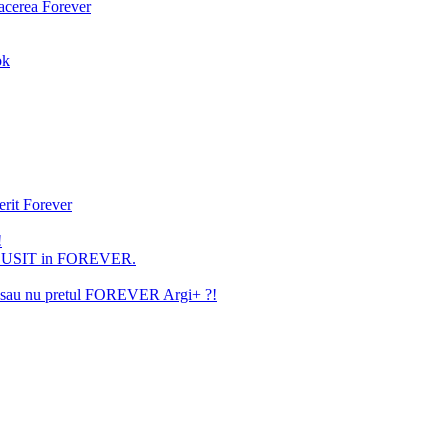
facerea Forever
ok
erit Forever
!
U REUSIT in FOREVER.
ita sau nu pretul FOREVER Argi+ ?!