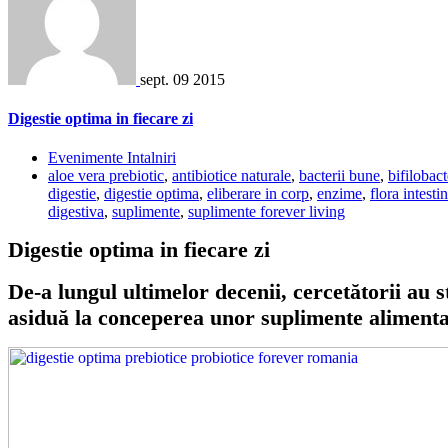
sept.
09
2015
Digestie optima in fiecare zi
Evenimente Intalniri
aloe vera prebiotic
,
antibiotice naturale
,
bacterii bune
,
bifilobac
digestie
,
digestie optima
,
eliberare in corp
,
enzime
,
flora intesti
digestiva
,
suplimente
,
suplimente forever living
Digestie optima in fiecare zi
De-a lungul ultimelor decenii, cercetătorii au
asiduă la conceperea unor suplimente alimentare