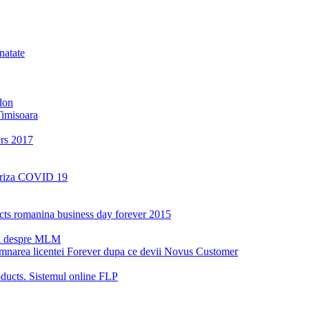
natate
don
Timisoara
ers 2017
a criza COVID 19
oducts romanina business day forever 2015
ri despre MLM
emnarea licentei Forever dupa ce devii Novus Customer
ucts. Sistemul online FLP