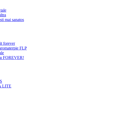
tale
ltra
sti mai sanatos
it forever
 aromaterpie FLP
ale
entru FOREVER!
NS
 LITE