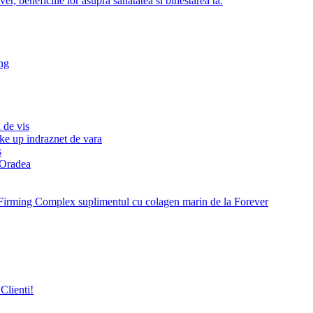
r, beneficiile lor asupra sanatatea si binestarea ta.
ng
 de vis
ke up indraznet de vara
s
e Oradea
Firming Complex suplimentul cu colagen marin de la Forever
Clienti!