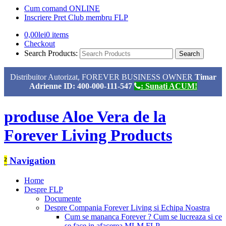
Cum comand ONLINE
Inscriere Pret Club membru FLP
0,00
lei
0 items
Checkout
Search Products:
Distribuitor Autorizat, FOREVER BUSINESS OWNER
Timar
Adrienne ID: 400-000-111-547
: Sunati ACUM!
produse Aloe Vera de la
Forever Living Products
²
Navigation
Home
Despre FLP
Documente
Despre Compania Forever Living si Echipa Noastra
Cum se mananca Forever ? Cum se lucreaza si ce
se face in afacerea MLM FLP