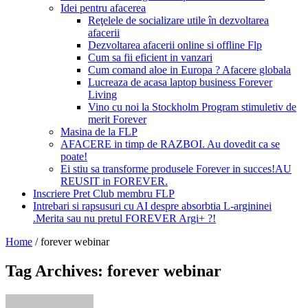
Idei pentru afacerea
Reţelele de socializare utile în dezvoltarea
afacerii
Dezvoltarea afacerii online si offline Flp
Cum sa fii eficient in vanzari
Cum comand aloe in Europa ? Afacere globala
Lucreaza de acasa laptop business Forever
Living
Vino cu noi la Stockholm Program stimuletiv de
merit Forever
Masina de la FLP
AFACERE in timp de RAZBOI. Au dovedit ca se
poate!
Ei stiu sa transforme produsele Forever in succes!AU
REUSIT in FOREVER.
Inscriere Pret Club membru FLP
Intrebari si rapsusuri cu AI despre absorbtia L-argininei
.Merita sau nu pretul FOREVER Argi+ ?!
Home
/
forever webinar
Tag Archives: forever webinar