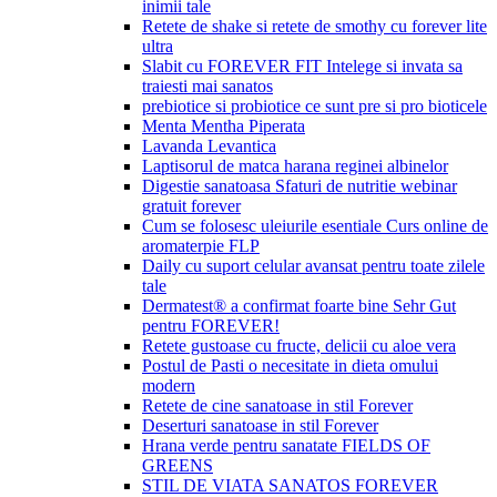
inimii tale
Retete de shake si retete de smothy cu forever lite
ultra
Slabit cu FOREVER FIT Intelege si invata sa
traiesti mai sanatos
prebiotice si probiotice ce sunt pre si pro bioticele
Menta Mentha Piperata
Lavanda Levantica
Laptisorul de matca harana reginei albinelor
Digestie sanatoasa Sfaturi de nutritie webinar
gratuit forever
Cum se folosesc uleiurile esentiale Curs online de
aromaterpie FLP
Daily cu suport celular avansat pentru toate zilele
tale
Dermatest® a confirmat foarte bine Sehr Gut
pentru FOREVER!
Retete gustoase cu fructe, delicii cu aloe vera
Postul de Pasti o necesitate in dieta omului
modern
Retete de cine sanatoase in stil Forever
Deserturi sanatoase in stil Forever
Hrana verde pentru sanatate FIELDS OF
GREENS
STIL DE VIATA SANATOS FOREVER