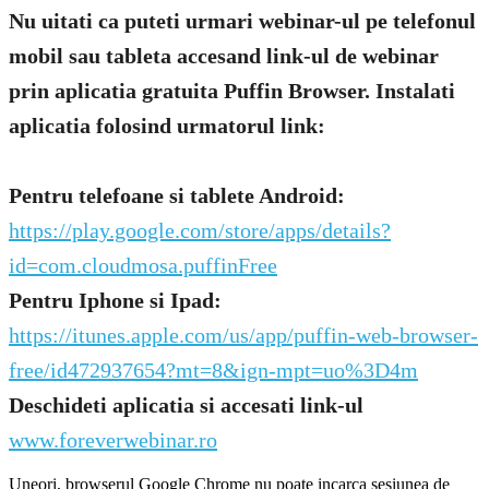
Nu uitati ca puteti urmari webinar-ul pe telefonul
mobil sau tableta accesand link-ul de webinar
prin aplicatia gratuita Puffin Browser. Instalati
aplicatia folosind urmatorul link:
Pentru telefoane si tablete
Android
:
https://play.google.com/store/apps/details?
id=com.cloudmosa.puffinFree
Pentru
Iphone si Ipad
:
https://itunes.apple.com/us/app/puffin-web-browser-
free/id472937654?mt=8&ign-mpt=uo%3D4m
Deschideti aplicatia si accesati link-ul
www.foreverwebinar.ro
Uneori, browserul Google Chrome nu poate incarca sesiunea de