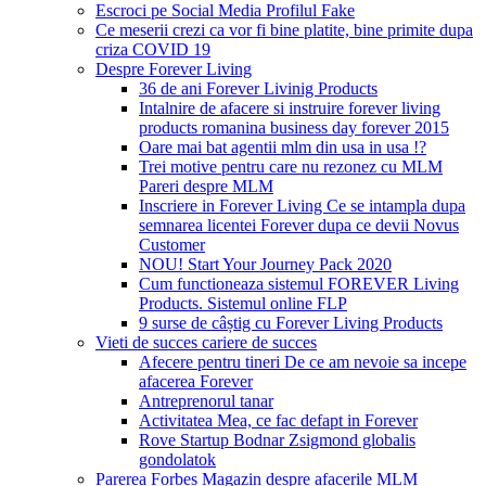
Escroci pe Social Media Profilul Fake
Ce meserii crezi ca vor fi bine platite, bine primite dupa
criza COVID 19
Despre Forever Living
36 de ani Forever Livinig Products
Intalnire de afacere si instruire forever living
products romanina business day forever 2015
Oare mai bat agentii mlm din usa in usa !?
Trei motive pentru care nu rezonez cu MLM
Pareri despre MLM
Inscriere in Forever Living Ce se intampla dupa
semnarea licentei Forever dupa ce devii Novus
Customer
NOU! Start Your Journey Pack 2020
Cum functioneaza sistemul FOREVER Living
Products. Sistemul online FLP
9 surse de câștig cu Forever Living Products
Vieti de succes cariere de succes
Afecere pentru tineri De ce am nevoie sa incepe
afacerea Forever
Antreprenorul tanar
Activitatea Mea, ce fac defapt in Forever
Rove Startup Bodnar Zsigmond globalis
gondolatok
Parerea Forbes Magazin despre afacerile MLM