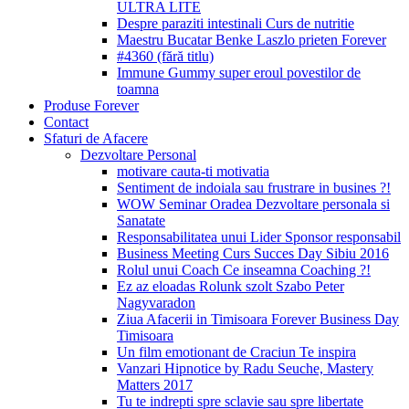
ULTRA LITE
Despre paraziti intestinali Curs de nutritie
Maestru Bucatar Benke Laszlo prieten Forever
#4360 (fără titlu)
Immune Gummy super eroul povestilor de
toamna
Produse Forever
Contact
Sfaturi de Afacere
Dezvoltare Personal
motivare cauta-ti motivatia
Sentiment de indoiala sau frustrare in busines ?!
WOW Seminar Oradea Dezvoltare personala si
Sanatate
Responsabilitatea unui Lider Sponsor responsabil
Business Meeting Curs Succes Day Sibiu 2016
Rolul unui Coach Ce inseamna Coaching ?!
Ez az eloadas Rolunk szolt Szabo Peter
Nagyvaradon
Ziua Afacerii in Timisoara Forever Business Day
Timisoara
Un film emotionant de Craciun Te inspira
Vanzari Hipnotice by Radu Seuche, Mastery
Matters 2017
Tu te indrepti spre sclavie sau spre libertate