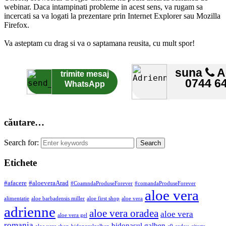
webinar. Daca intampinati probleme in acest sens, va rugam sa
incercati sa va logati la prezentare prin Internet Explorer sau Mozilla
Firefox.
Va asteptam cu drag si va o saptamana reusita, cu mult spor!
suna
A
trimite mesaj
0744 6
WhatsApp
căutare…
Search for:
Etichete
#afacere
#aloeveraArad
#CoamndaProduseForever
#comandaProduseForever
aloe vera
alimentatie
aloe barbadensis miller
aloe first shop
aloe vera
adrienne
aloe vera oradea
aloe vera
aloe vera gel
romania
bidonasul galben