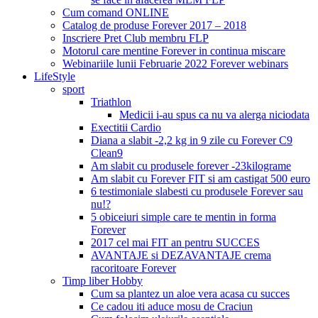
Cum comand ONLINE
Catalog de produse Forever 2017 – 2018
Inscriere Pret Club membru FLP
Motorul care mentine Forever in continua miscare
Webinariile lunii Februarie 2022 Forever webinars
LifeStyle
sport
Triathlon
Medicii i-au spus ca nu va alerga niciodata
Exectitii Cardio
Diana a slabit -2,2 kg in 9 zile cu Forever C9
Clean9
Am slabit cu produsele forever -23kilograme
Am slabit cu Forever FIT si am castigat 500 euro
6 testimoniale slabesti cu produsele Forever sau
nu!?
5 obiceiuri simple care te mentin in forma
Forever
2017 cel mai FIT an pentru SUCCES
AVANTAJE si DEZAVANTAJE crema
racoritoare Forever
Timp liber Hobby
Cum sa plantez un aloe vera acasa cu succes
Ce cadou iti aduce mosu de Craciun