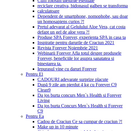
Cum folosim uleiurile esentiale
reciclare creativa, bidonasul galben se transforma
calculatoare
Dependent de smartphone, nomophobe, sau doar
un homosapiens curios ?!
Pretul adevarat al Gelulului Aloe Vera, cat costa
defapt un gel de aloe vera ?!
Produse SPA Forever, experienta SPA in casa ta
Inspiratie pentru darurile de Craciun 2021
Revista Forever Noiembrie 2021
Webinarii Forever Afla totul despre produsele
Forever, beneficiile lor asupra sanatatea si
binestarea ta.
Iepurasul vine cu daruri Forever
Pentru El
CADOURI adevarate surprize placute
După 9 zile am pierdut 4 kg cu Forever C9
Clean9
Da jos burta concurs Men`s Health si Forever
Living
Da jos burta Concurs Men`s Health si Forever
C9
Pentru Ea
Cadou de Craciun Ce sa cumpar de craciun ?!
Make up in 10 minute