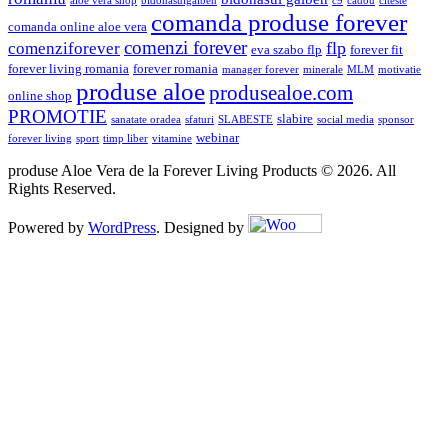
aloe vera shop
bidonasulgalben
c9
cadou
citeste
comanda produse forever
comanda online aloe vera
comenzi forever
flp
comenziforever
eva szabo flp
forever fit
forever living romania
forever romania
manager forever
minerale
MLM
motivatie
produse aloe
produsealoe.com
online shop
PROMOTIE
slabire
sanatate oradea
sfaturi
SLABESTE
social media
sponsor
webinar
forever living
sport
timp liber
vitamine
produse Aloe Vera de la Forever Living Products © 2026. All
Rights Reserved.
Powered by
WordPress
. Designed by