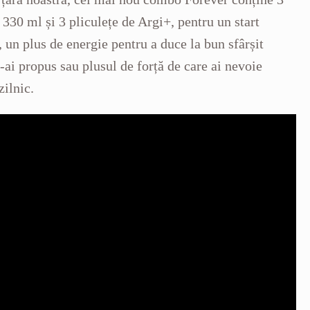
 330 ml și 3 pliculețe de Argi+, pentru un start
e, un plus de energie pentru a duce la bun sfârșit
e-ai propus sau plusul de forță de care ai nevoie
zilnic.