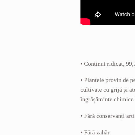
• Conținut ridicat, 99,
• Plantele provin de p
cultivate cu grijă și a
îngrășăminte chimice 
• Fără conservanți arti
• Fără zahăr