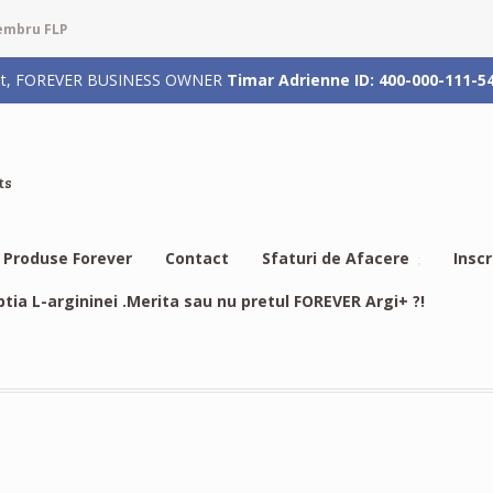
membru FLP
rizat, FOREVER BUSINESS OWNER
Timar Adrienne ID: 400-000-111-5
ts
Produse Forever
Contact
Sfaturi de Afacere
Insc
btia L-argininei .Merita sau nu pretul FOREVER Argi+ ?!