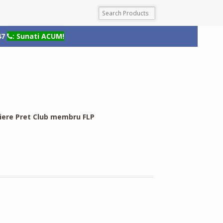
47
: Sunati ACUM!
riere Pret Club membru FLP