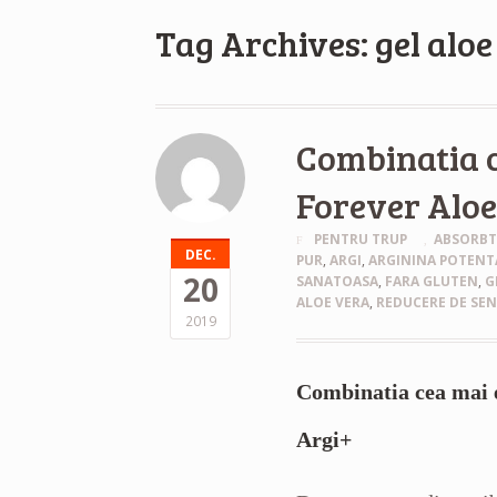
Tag Archives: gel aloe
Combinatia c
Forever Aloe
PENTRU TRUP
ABSORBT
DEC.
PUR
,
ARGI
,
ARGININA POTENT
20
SANATOASA
,
FARA GLUTEN
,
G
ALOE VERA
,
REDUCERE DE SEN
2019
Combinatia cea mai 
Argi+