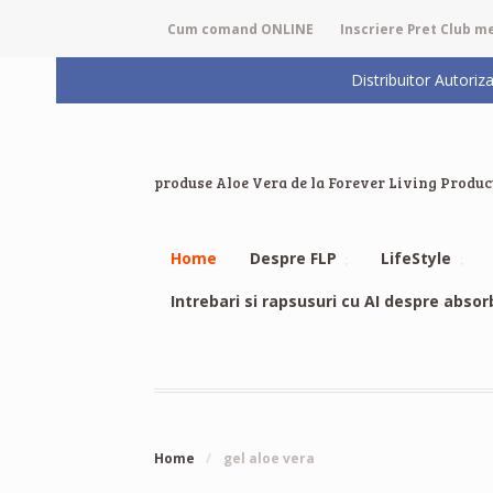
Cum comand ONLINE
Inscriere Pret Club 
Distribuitor Auto
produse Aloe Vera de la Forever Living Produc
Home
Despre FLP
LifeStyle
Intrebari si rapsusuri cu AI despre absor
Home
/
gel aloe vera