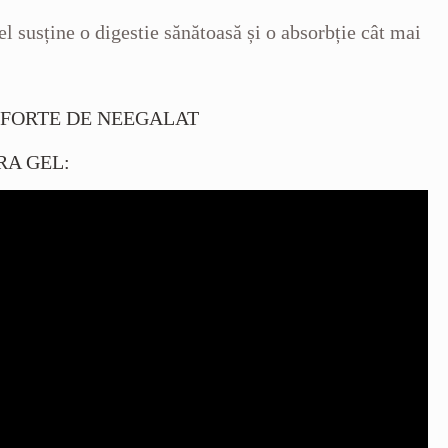
l susține o digestie sănătoasă și o absorbție cât mai
 FORTE DE NEEGALAT
RA GEL: