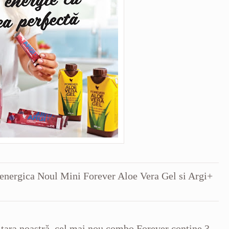
energica Noul Mini Forever Aloe Vera Gel si Argi+
 țara noastră, cel mai nou combo Forever conține 3