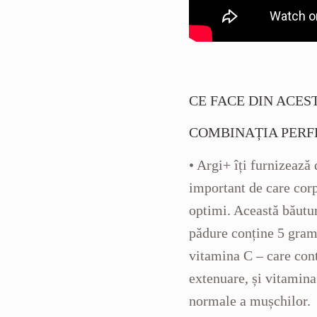
CE FACE DIN ACES
COMBINAȚIA PERF
• Argi+ îți furnizează
important de care corp
optimi. Această băutur
pădure conține 5 grame
vitamina C – care cont
extenuare, și vitamina
normale a mușchilor.