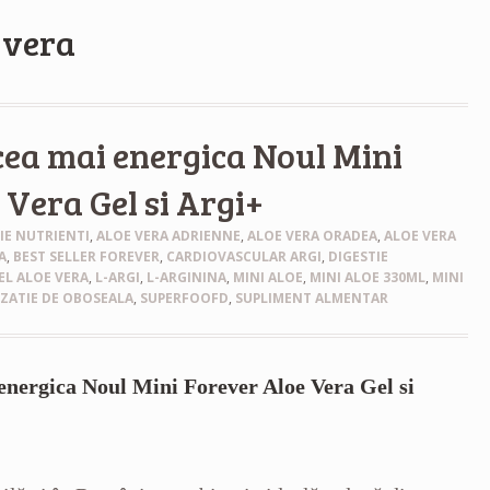
 vera
ea mai energica Noul Mini
 Vera Gel si Argi+
IE NUTRIENTI
,
ALOE VERA ADRIENNE
,
ALOE VERA ORADEA
,
ALOE VERA
A
,
BEST SELLER FOREVER
,
CARDIOVASCULAR ARGI
,
DIGESTIE
EL ALOE VERA
,
L-ARGI
,
L-ARGININA
,
MINI ALOE
,
MINI ALOE 330ML
,
MINI
ZATIE DE OBOSEALA
,
SUPERFOOFD
,
SUPLIMENT ALMENTAR
energica Noul Mini Forever Aloe Vera Gel si