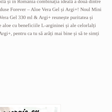
ilă și în România combinația ideală a două dintre
oduse Forever – Aloe Vera Gel și Argi+! Noul Mini
Vera Gel 330 ml & Argi+ reunește puritatea și
aloe cu beneficiile L-argininei și ale celorlalți
Argi+, pentru ca tu să arăți mai bine și să te simți