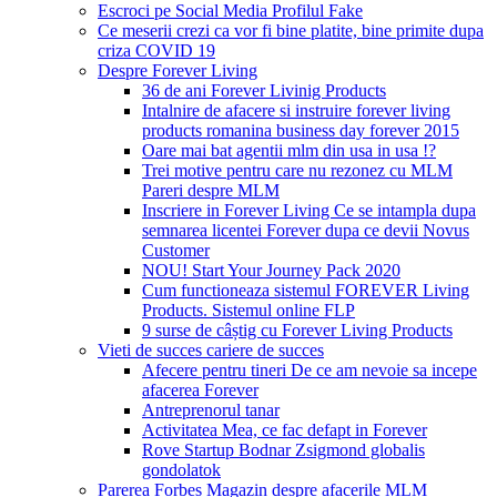
Escroci pe Social Media Profilul Fake
Ce meserii crezi ca vor fi bine platite, bine primite dupa
criza COVID 19
Despre Forever Living
36 de ani Forever Livinig Products
Intalnire de afacere si instruire forever living
products romanina business day forever 2015
Oare mai bat agentii mlm din usa in usa !?
Trei motive pentru care nu rezonez cu MLM
Pareri despre MLM
Inscriere in Forever Living Ce se intampla dupa
semnarea licentei Forever dupa ce devii Novus
Customer
NOU! Start Your Journey Pack 2020
Cum functioneaza sistemul FOREVER Living
Products. Sistemul online FLP
9 surse de câștig cu Forever Living Products
Vieti de succes cariere de succes
Afecere pentru tineri De ce am nevoie sa incepe
afacerea Forever
Antreprenorul tanar
Activitatea Mea, ce fac defapt in Forever
Rove Startup Bodnar Zsigmond globalis
gondolatok
Parerea Forbes Magazin despre afacerile MLM