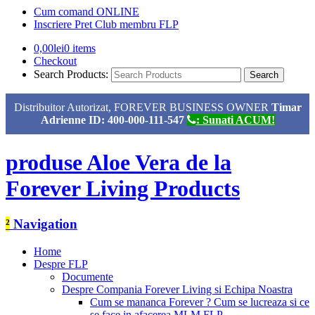
Cum comand ONLINE
Inscriere Pret Club membru FLP
0,00
lei
0 items
Checkout
Search Products:
Distribuitor Autorizat, FOREVER BUSINESS OWNER
Timar
Adrienne ID: 400-000-111-547
: Sunati ACUM!
produse Aloe Vera de la
Forever Living Products
²
Navigation
Home
Despre FLP
Documente
Despre Compania Forever Living si Echipa Noastra
Cum se mananca Forever ? Cum se lucreaza si ce
se face in afacerea MLM FLP