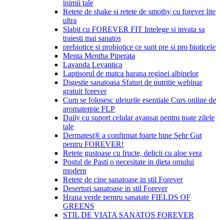
inimii tale
Retete de shake si retete de smothy cu forever lite
ultra
Slabit cu FOREVER FIT Intelege si invata sa
traiesti mai sanatos
prebiotice si probiotice ce sunt pre si pro bioticele
Menta Mentha Piperata
Lavanda Levantica
Laptisorul de matca harana reginei albinelor
Digestie sanatoasa Sfaturi de nutritie webinar
gratuit forever
Cum se folosesc uleiurile esentiale Curs online de
aromaterpie FLP
Daily cu suport celular avansat pentru toate zilele
tale
Dermatest® a confirmat foarte bine Sehr Gut
pentru FOREVER!
Retete gustoase cu fructe, delicii cu aloe vera
Postul de Pasti o necesitate in dieta omului
modern
Retete de cine sanatoase in stil Forever
Deserturi sanatoase in stil Forever
Hrana verde pentru sanatate FIELDS OF
GREENS
STIL DE VIATA SANATOS FOREVER