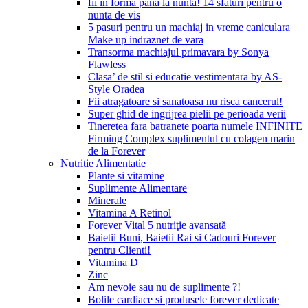
fii in forma pana la nunta! 14 sfaturi pentru o
nunta de vis
5 pasuri pentru un machiaj in vreme caniculara
Make up indraznet de vara
Transorma machiajul primavara by Sonya
Flawless
Clasa’ de stil si educatie vestimentara by AS-
Style Oradea
Fii atragatoare si sanatoasa nu risca cancerul!
Super ghid de ingrijrea pielii pe perioada verii
Tineretea fara batranete poarta numele INFINITE
Firming Complex suplimentul cu colagen marin
de la Forever
Nutritie Alimentatie
Plante si vitamine
Suplimente Alimentare
Minerale
Vitamina A Retinol
Forever Vital 5 nutriţie avansată
Baietii Buni, Baietii Rai si Cadouri Forever
pentru Clienti!
Vitamina D
Zinc
Am nevoie sau nu de suplimente ?!
Bolile cardiace si produsele forever dedicate