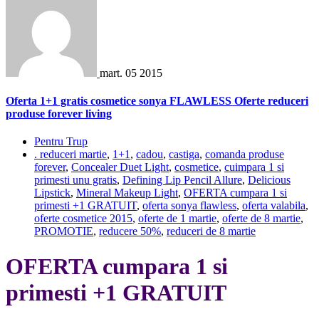
mart.
05
2015
Oferta 1+1 gratis cosmetice sonya FLAWLESS Oferte reduceri
produse forever living
Pentru Trup
. reduceri martie
,
1+1
,
cadou
,
castiga
,
comanda produse
forever
,
Concealer Duet Light
,
cosmetice
,
cuimpara 1 si
primesti unu gratis
,
Defining Lip Pencil Allure
,
Delicious
Lipstick
,
Mineral Makeup Light
,
OFERTA cumpara 1 si
primesti +1 GRATUIT
,
oferta sonya flawless
,
oferta valabila
,
oferte cosmetice 2015
,
oferte de 1 martie
,
oferte de 8 martie
,
PROMOTIE
,
reducere 50%
,
reduceri de 8 martie
OFERTA cumpara 1 si
primesti +1 GRATUIT