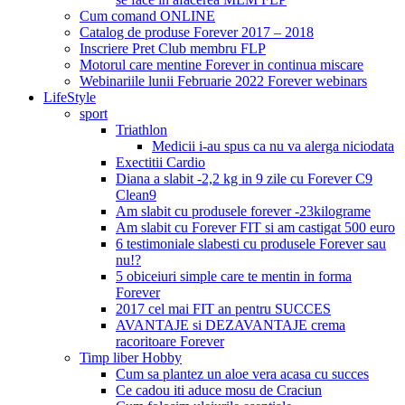
Cum comand ONLINE
Catalog de produse Forever 2017 – 2018
Inscriere Pret Club membru FLP
Motorul care mentine Forever in continua miscare
Webinariile lunii Februarie 2022 Forever webinars
LifeStyle
sport
Triathlon
Medicii i-au spus ca nu va alerga niciodata
Exectitii Cardio
Diana a slabit -2,2 kg in 9 zile cu Forever C9
Clean9
Am slabit cu produsele forever -23kilograme
Am slabit cu Forever FIT si am castigat 500 euro
6 testimoniale slabesti cu produsele Forever sau
nu!?
5 obiceiuri simple care te mentin in forma
Forever
2017 cel mai FIT an pentru SUCCES
AVANTAJE si DEZAVANTAJE crema
racoritoare Forever
Timp liber Hobby
Cum sa plantez un aloe vera acasa cu succes
Ce cadou iti aduce mosu de Craciun