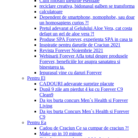
Cum folosim uleiurile esentiale
reciclare creativa, bidonasul galben se transforma
calculatoare
Dependent de smartphone, nomophobe, sau doar
un homosapiens curios ?!
Pretul adevarat al Gelulului Aloe Vera, cat costa
defapt un gel de aloe vera ?!
Produse SPA Forever, experienta SPA in casa ta
Inspiratie pentru darurile de Craciun 2021
Revista Forever Noiembrie 2021
Webinarii Forever Afla totul despre produsele
Forever, beneficiile lor asupra sanatatea si
binestarea ta.
Iepurasul vine cu daruri Forever
Pentru El
CADOURI adevarate surprize placute
După 9 zile am pierdut 4 kg cu Forever C9
Clean9
Da jos burta concurs Men`s Health si Forever
Living
Da jos burta Concurs Men`s Health si Forever
C9
Pentru Ea
Cadou de Craciun Ce sa cumpar de craciun ?!
Make up in 10 minute