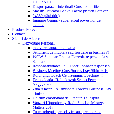
ULTRA LITE
Despre paraziti intestinali Curs de nutritie
Maestru Bucatar Benke Laszlo prieten Forever
#4360 (fără titlu)
Immune Gummy super eroul povestilor de
toamna
Produse Forever
Contact
Sfaturi de Afacere
Dezvoltare Personal
motivare cauta-ti motivatia
Sentiment de indoiala sau frustrare in busines ?!
WOW Seminar Oradea Dezvoltare personala si
Sanatate
Responsabilitatea unui Lider Sponsor responsabil
Business Meeting Curs Succes Day Sibiu 2016
Rolul unui Coach Ce inseamna Coaching ?!
Ez az eloadas Rolunk szolt Szabo Peter
Nagyvaradon
Ziua Afacerii in Timisoara Forever Business Day
Timisoara
Un film emotionant de Craciun Te inspira
Vanzari Hipnotice by Radu Seuche, Mastery
Matters 2017
Tu te indrepti spre sclavie sau spre libertate