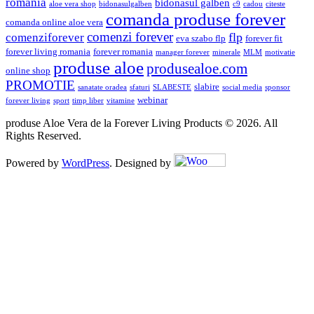
romania
bidonasul galben
aloe vera shop
bidonasulgalben
c9
cadou
citeste
comanda produse forever
comanda online aloe vera
comenzi forever
flp
comenziforever
eva szabo flp
forever fit
forever living romania
forever romania
manager forever
minerale
MLM
motivatie
produse aloe
produsealoe.com
online shop
PROMOTIE
slabire
sanatate oradea
sfaturi
SLABESTE
social media
sponsor
webinar
forever living
sport
timp liber
vitamine
produse Aloe Vera de la Forever Living Products © 2026. All
Rights Reserved.
Powered by
WordPress
. Designed by