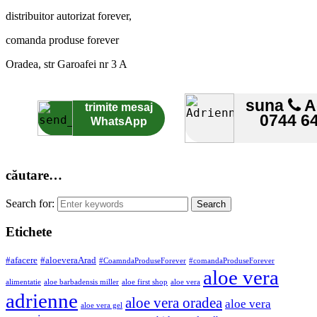
distribuitor autorizat forever,
comanda produse forever
Oradea, str Garoafei nr 3 A
suna
A
trimite mesaj
0744 6
WhatsApp
căutare…
Search for:
Etichete
#afacere
#aloeveraArad
#CoamndaProduseForever
#comandaProduseForever
aloe vera
alimentatie
aloe barbadensis miller
aloe first shop
aloe vera
adrienne
aloe vera oradea
aloe vera
aloe vera gel