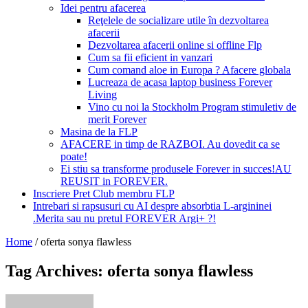
Idei pentru afacerea
Reţelele de socializare utile în dezvoltarea
afacerii
Dezvoltarea afacerii online si offline Flp
Cum sa fii eficient in vanzari
Cum comand aloe in Europa ? Afacere globala
Lucreaza de acasa laptop business Forever
Living
Vino cu noi la Stockholm Program stimuletiv de
merit Forever
Masina de la FLP
AFACERE in timp de RAZBOI. Au dovedit ca se
poate!
Ei stiu sa transforme produsele Forever in succes!AU
REUSIT in FOREVER.
Inscriere Pret Club membru FLP
Intrebari si rapsusuri cu AI despre absorbtia L-argininei
.Merita sau nu pretul FOREVER Argi+ ?!
Home
/
oferta sonya flawless
Tag Archives: oferta sonya flawless