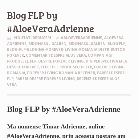
Blog FLP by
#AloeVeraAdrienne
NOUTATI REDUCERI
#ALOEVERAADRIENNE
,
ALOEVERA
ADRIENNE
,
BIDONASUL GALBEN
,
BIDONASULGALBEN
,
BLOG FLP
,
BLOG-FLP-BLOGING-FOREVER-LIVING-ROMANIA DISTRIBUITOR
FOREVER
,
COMENTARII DESPRE ALOE VERA
,
COMPANIA SI
PRODUSELE FLP
,
DESPRE FOREVER LIVING
,
DIN PERSPECTIVA MEA
DESPRE FOREVER
,
EFECTELE PRODUSELOR FLP
,
FOREVER LIVING
ROMANIA
,
FOREVER LIVING ROMANIA RECENZII
,
PARERI DESPRE
FLP
,
PARERI DESPRE FOREVER LIVING
,
RECENZII DESPRE ALOE
VERA
Blog FLP by #AloeVeraAdrienne
Ma numensc Timar Adrienne, online
#AloeVeraAdrienne, prin aceasta postare am