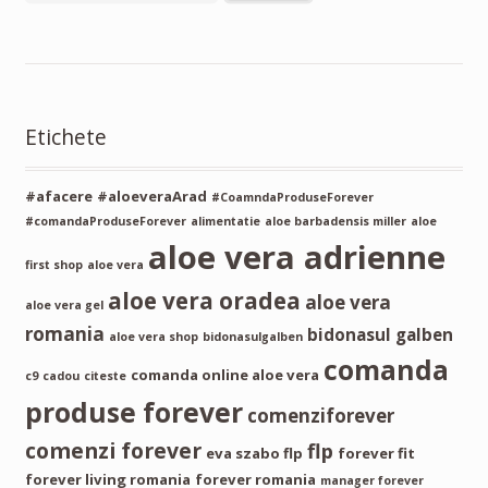
Etichete
#afacere
#aloeveraArad
#CoamndaProduseForever
#comandaProduseForever
alimentatie
aloe barbadensis miller
aloe
aloe vera adrienne
first shop
aloe vera
aloe vera oradea
aloe vera
aloe vera gel
romania
bidonasul galben
aloe vera shop
bidonasulgalben
comanda
comanda online aloe vera
c9
cadou
citeste
produse forever
comenziforever
comenzi forever
flp
eva szabo flp
forever fit
forever living romania
forever romania
manager forever