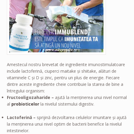
Amestecul nostru brevetat de ingrediente imunostimulatoare
include lactoferină, ciuperci maitake şi shiitake, alături de
vitaminele C şi D şi zinc, pentru un plus de energie. Fiecare
dintre aceste ingrediente cheie contribuie la starea de bine a
întregului organism:
Fructooligozaharide –
ajută la menţinerea unui nivel normal
al
probioticelor
la nivelul sistemului digestiv.
Lactoferină –
sprijină dezvoltarea celulelor imunitare şi ajută
la menţinerea unui nivel optim de bacterii benefice la nivelul
intestinelor.