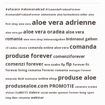
#afacere
#aloeveraArad
#CoamndaProduseForever
#comandaProduseForever
alimentatie
aloe barbadensis miller
aloe
aloe vera adrienne
first shop
aloe vera
aloe vera oradea
aloe vera
aloe vera gel
romania
bidonasul galben
aloe vera shop
bidonasulgalben
comanda
comanda online aloe vera
c9
cadou
citeste
produse forever
comenziforever
comenzi forever
flp
eva szabo flp
forever fit
forever living romania
forever romania
manager forever
produse aloe
online shop
minerale
MLM
motivatie
produsealoe.com
PROMOTIE
sanatate oradea
slabire
sfaturi
SLABESTE
social media
sponsor forever living
sport
webinar
timp liber
vitamine