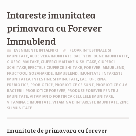
Intareste imunitatea
primavara cu Forever
Immublend
EVENIMENTE INTALNIRI
. FLOAR INTESTINALE SI
IMUNITATE
,
ALOE VERA IMUNITATE
,
BACTYERII BUNE IMUNITATTE
,
CIUERCI MAITAKE
,
CIUPERCI MAITAKE & SHIITAKE
,
CIUPERCI
SCHIITAKE
,
EFECTELE CIUPERCII SHIITAKE
,
FOREVER IMMUBLEND
,
FRUCTOOLIGOZAHARIDE
,
IMMUBLEND
,
IMUNITATE
,
INTARESTE
IMUNITATEA
,
INTESTINE SI IMINUTATE
,
LACTOFERINA
,
PREBIOTICE
,
PROBIOTICE
,
PROBIOTICE CE SUNT
,
PROBIOTICE CU 6
BACTERII
,
PROBIOTICE FOREVER
,
PRODUSE FOREVER PENTRU
IMUNITATE
,
VITAMIAN D FORTIFICA CELULELE IMUNITARE
,
VITAMINA C IMUNITATE
,
VITAMINA D INTARESTE IMUNITATE
,
ZINC
SI IMUNITATE
Imunitate de primavara cu forever