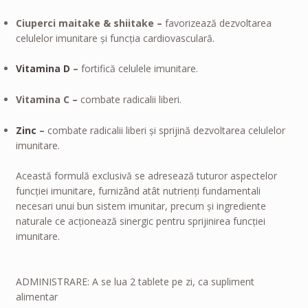
Ciuperci maitake & shiitake –
favorizează dezvoltarea
celulelor imunitare şi funcţia cardiovasculară.
Vitamina D
–
fortifică celulele imunitare.
Vitamina C –
combate radicalii liberi.
Zinc
–
combate radicalii liberi şi sprijină dezvoltarea celulelor
imunitare.
Această formulă exclusivă se adresează tuturor aspectelor
funcţiei imunitare, furnizând atât nutrienţi fundamentali
necesari unui bun sistem imunitar, precum şi ingrediente
naturale ce acţionează sinergic pentru sprijinirea funcţiei
imunitare.
ADMINISTRARE: A se lua 2 tablete pe zi, ca supliment
alimentar