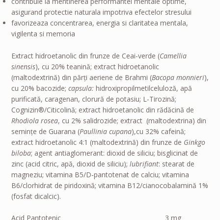
contribuie la mentinerea performantei mentale optime,
evaluări
asigurand protectie naturala impotriva efectelor stresului
favorizeaza concentrarea, energia si claritatea mentala,
vigilenta si memoria
Extract hidroetanolic din frunze de Ceai-verde (
Camellia
sinensis
), cu 20% teanină; extract hidroetanolic
(maltodextrină) din părți aeriene de Brahmi (
Bacopa monnieri
),
cu 20% bacozide;
capsula:
hidroxipropilmetilceluloză, apă
purificată, caragenan, clorură de potasiu; L-Tirozină;
Cognizin®/Citicolină; extract hidroetanolic din rădăcină de
Rhodiola rosea
, cu 2% salidrozide; extract (maltodextrina) din
semințe de Guarana (
Paullinia cupana
),cu 32% cafeină;
extract hidroetanolic 4:1 (maltodextrină) din frunze de
Ginkgo
biloba
; agent antiaglomerant: dioxid de siliciu; bisglicinat de
zinc (acid citric, apă, dioxid de siliciu);
lubrifiant
: stearat de
magneziu; vitamina B5/D-pantotenat de calciu; vitamina
B6/clorhidrat de piridoxină; vitamina B12/cianocobalamină 1%
(fosfat dicalcic).
Acid Pantotenic 3 mg