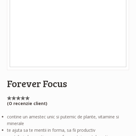
Forever Focus
(O recenzie client)
Evaluat
la
5.00
contine un amestec unic si puternic de plante, vitamine si
din 5
pe
minerale
baza
unei
te ajuta sa te mentii in forma, sa fii productiv
singure