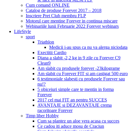
Cum comand ONLINE
Catalog de produse Forever 2017 – 2018
Inscriere Pret Club membru FLP
Motorul care mentine Forever in continua miscare
Webinariile lunii Februarie 2022 Forever webinars
LifeStyle
sport
Triathlon
Medicii i-au spus ca nu va alerga niciodata
Exectitii Cardio
Diana a slabit -2,2 kg in 9 zile cu Forever C9
Clean9
Am slabit cu produsele forever -23kilograme
Am slabit cu Forever FIT si am castigat 500 euro
6 testimoniale slabesti cu produsele Forever sau
nu!?
5 obiceiuri simple care te mentin in forma
Forever
2017 cel mai FIT an pentru SUCCES
AVANTAJE si DEZAVANTAJE crema
racoritoare Forever
Timp liber Hobby
Cum sa plantez un aloe vera acasa cu succes
Ce cadou iti aduce mosu de Craciun