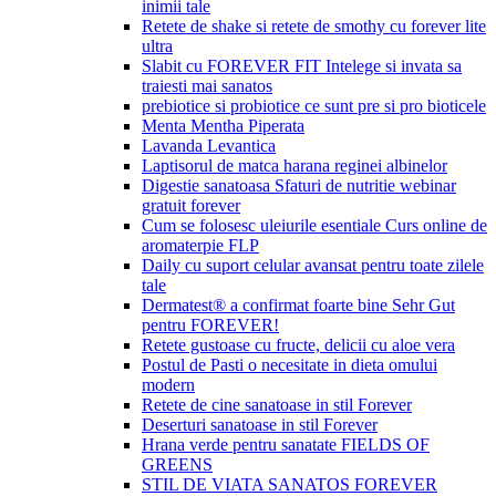
inimii tale
Retete de shake si retete de smothy cu forever lite
ultra
Slabit cu FOREVER FIT Intelege si invata sa
traiesti mai sanatos
prebiotice si probiotice ce sunt pre si pro bioticele
Menta Mentha Piperata
Lavanda Levantica
Laptisorul de matca harana reginei albinelor
Digestie sanatoasa Sfaturi de nutritie webinar
gratuit forever
Cum se folosesc uleiurile esentiale Curs online de
aromaterpie FLP
Daily cu suport celular avansat pentru toate zilele
tale
Dermatest® a confirmat foarte bine Sehr Gut
pentru FOREVER!
Retete gustoase cu fructe, delicii cu aloe vera
Postul de Pasti o necesitate in dieta omului
modern
Retete de cine sanatoase in stil Forever
Deserturi sanatoase in stil Forever
Hrana verde pentru sanatate FIELDS OF
GREENS
STIL DE VIATA SANATOS FOREVER