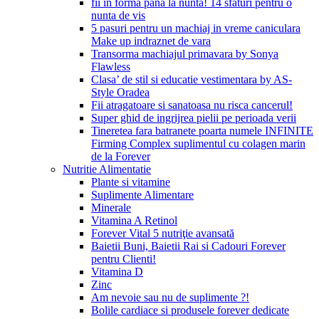
fii in forma pana la nunta! 14 sfaturi pentru o
nunta de vis
5 pasuri pentru un machiaj in vreme caniculara
Make up indraznet de vara
Transorma machiajul primavara by Sonya
Flawless
Clasa’ de stil si educatie vestimentara by AS-
Style Oradea
Fii atragatoare si sanatoasa nu risca cancerul!
Super ghid de ingrijrea pielii pe perioada verii
Tineretea fara batranete poarta numele INFINITE
Firming Complex suplimentul cu colagen marin
de la Forever
Nutritie Alimentatie
Plante si vitamine
Suplimente Alimentare
Minerale
Vitamina A Retinol
Forever Vital 5 nutriţie avansată
Baietii Buni, Baietii Rai si Cadouri Forever
pentru Clienti!
Vitamina D
Zinc
Am nevoie sau nu de suplimente ?!
Bolile cardiace si produsele forever dedicate