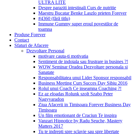
ULTRA LITE
Despre paraziti intestinali Curs de nutritie
Maestru Bucatar Benke Laszlo prieten Forever
#4360 (fără titlu)
Immune Gummy super eroul povestilor de
toamna
Produse Forever
Contact
Sfaturi de Afacere
Dezvoltare Personal
motivare cauta-ti motivatia
Sentiment de indoiala sau frustrare in busines ?!
WOW Seminar Oradea Dezvoltare personala si
Sanatate
Responsabilitatea unui Lider Sponsor responsabil
Business Meeting Curs Succes Day Sibiu 2016
Rolul unui Coach Ce inseamna Coaching ?!
Ez az eloadas Rolunk szolt Szabo Peter
Nagyvaradon
Ziua Afacerii in Timisoara Forever Business Day
Timisoara
Un film emotionant de Craciun Te inspira
Vanzari Hipnotice by Radu Seuche, Mastery
Matters 2017
Tu te indrepti spre sclavie sau spre libertate