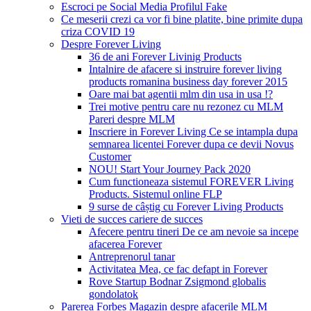
Escroci pe Social Media Profilul Fake
Ce meserii crezi ca vor fi bine platite, bine primite dupa
criza COVID 19
Despre Forever Living
36 de ani Forever Livinig Products
Intalnire de afacere si instruire forever living
products romanina business day forever 2015
Oare mai bat agentii mlm din usa in usa !?
Trei motive pentru care nu rezonez cu MLM
Pareri despre MLM
Inscriere in Forever Living Ce se intampla dupa
semnarea licentei Forever dupa ce devii Novus
Customer
NOU! Start Your Journey Pack 2020
Cum functioneaza sistemul FOREVER Living
Products. Sistemul online FLP
9 surse de câștig cu Forever Living Products
Vieti de succes cariere de succes
Afecere pentru tineri De ce am nevoie sa incepe
afacerea Forever
Antreprenorul tanar
Activitatea Mea, ce fac defapt in Forever
Rove Startup Bodnar Zsigmond globalis
gondolatok
Parerea Forbes Magazin despre afacerile MLM