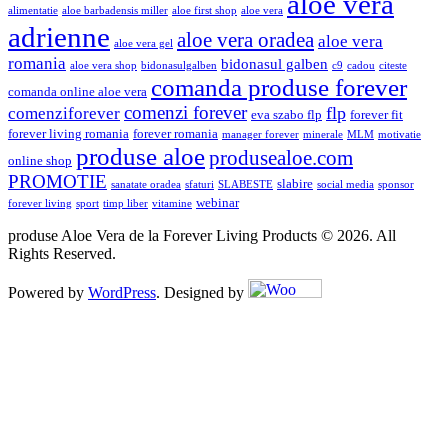
aloe vera
alimentatie
aloe barbadensis miller
aloe first shop
aloe vera
adrienne
aloe vera oradea
aloe vera
aloe vera gel
romania
bidonasul galben
aloe vera shop
bidonasulgalben
c9
cadou
citeste
comanda produse forever
comanda online aloe vera
comenzi forever
flp
comenziforever
eva szabo flp
forever fit
forever living romania
forever romania
manager forever
minerale
MLM
motivatie
produse aloe
produsealoe.com
online shop
PROMOTIE
slabire
sanatate oradea
sfaturi
SLABESTE
social media
sponsor
webinar
forever living
sport
timp liber
vitamine
produse Aloe Vera de la Forever Living Products © 2026. All
Rights Reserved.
Powered by
WordPress
. Designed by