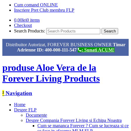
Cum comand ONLINE
Inscriere Pret Club membru FLP
0,00
lei
0 items
Checkout
Search Products:
Distribuitor Autorizat, FOREVER BUSINESS OWNER
Timar
Adrienne ID: 400-000-111-547
: Sunati ACUM!
produse Aloe Vera de la
Forever Living Products
²
Navigation
Home
Despre FLP
Documente
Despre Compania Forever Living si Echipa Noastra
Cum se mananca Forever ? Cum se lucreaza si ce
se face in afacerea MLM FLP