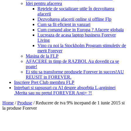
Idei pentru afacerea
Reţelele de socializare utile în dezvoltarea
afacerii
Dezvoltarea afacerii online si offline Flp
Cum sa fii eficient in vanzari
Cum comand aloe in Europa ? Afacere globala
Lucreaza de acasa laptop business Forever
Living
Vino cu noi la Stockholm Program stimuletiv de
merit Forever
Masina de la FLP
AFACERE in timp de RAZBOI. Au dovedit ca se
poate!
Ei stiu sa transforme produsele Forever in succes!AU
REUSIT in FOREVER.
Inscriere Pret Club membru FLP
Intrebari si rapsusuri cu AI despre absorbtia L-argininei
.Merita sau nu pretul FOREVER Argi+ ?!
Home
/
Produse
/
Reducere de tva 9% incepand de 1 iunie 2015 si
la produse Forever