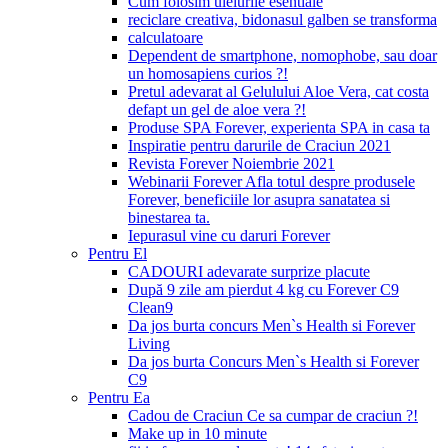
Cum folosim uleiurile esentiale
reciclare creativa, bidonasul galben se transforma
calculatoare
Dependent de smartphone, nomophobe, sau doar
un homosapiens curios ?!
Pretul adevarat al Gelulului Aloe Vera, cat costa
defapt un gel de aloe vera ?!
Produse SPA Forever, experienta SPA in casa ta
Inspiratie pentru darurile de Craciun 2021
Revista Forever Noiembrie 2021
Webinarii Forever Afla totul despre produsele
Forever, beneficiile lor asupra sanatatea si
binestarea ta.
Iepurasul vine cu daruri Forever
Pentru El
CADOURI adevarate surprize placute
După 9 zile am pierdut 4 kg cu Forever C9
Clean9
Da jos burta concurs Men`s Health si Forever
Living
Da jos burta Concurs Men`s Health si Forever
C9
Pentru Ea
Cadou de Craciun Ce sa cumpar de craciun ?!
Make up in 10 minute