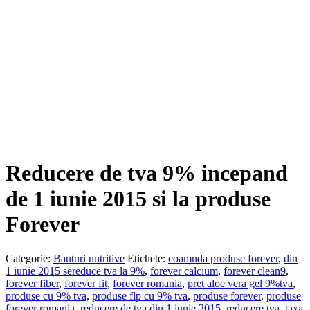
Reducere de tva 9% incepand
de 1 iunie 2015 si la produse
Forever
Categorie:
Bauturi nutritive
Etichete:
coamnda produse forever
,
din
1 iunie 2015 sereduce tva la 9%
,
forever calcium
,
forever clean9
,
forever fiber
,
forever fit
,
forever romania
,
pret aloe vera gel 9%tva
,
produse cu 9% tva
,
produse flp cu 9% tva
,
produse forever
,
produse
forever romania
,
reducere de tva din 1 iunie 2015
,
reducere tva
,
taxa