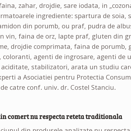
faina, zahar, drojdie, sare iodata, in „cozon
urmatoarele ingrediente: spartura de soia, s
amidon din porumb, ou praf, pudra de albus d
in vin, faina de orz, lapte praf, gluten din g
ime, drojdie comprimata, faina de porumb, g
 coloranti, agenti de ingrosare, agenti de u
 aciditate, stabilizatori, arata un studiu car
xperti a Asociatiei pentru Protectia Consu
e catre conf. univ. dr. Costel Stanciu.
in comert nu respecta reteta traditionala
iciunul din produsele analizate nu respecta 