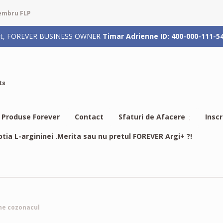
membru FLP
rizat, FOREVER BUSINESS OWNER
Timar Adrienne ID: 400-000-111-5
ts
Produse Forever
Contact
Sfaturi de Afacere
Insc
btia L-argininei .Merita sau nu pretul FOREVER Argi+ ?!
ne cozonacul