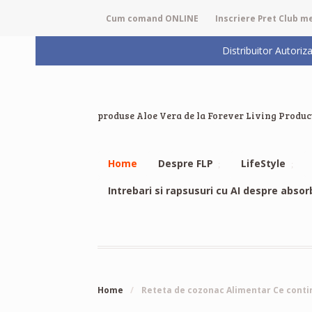
Cum comand ONLINE
Inscriere Pret Club 
Distribuitor Auto
produse Aloe Vera de la Forever Living Produc
Home
Despre FLP
LifeStyle
Intrebari si rapsusuri cu AI despre absor
Home
/
Reteta de cozonac Alimentar Ce conti