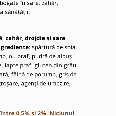
bogate în sare, zahăr,
a sănătății.
ă, zahăr, drojdie și sare
ingrediente
: spărtură de soia,
mb, ou praf, pudră de albuș
rz, lapte praf, gluten din grâu,
ată, făină de porumb, griș de
groșare, agenți de umezire,
între 0,5% și 2%. Niciunul