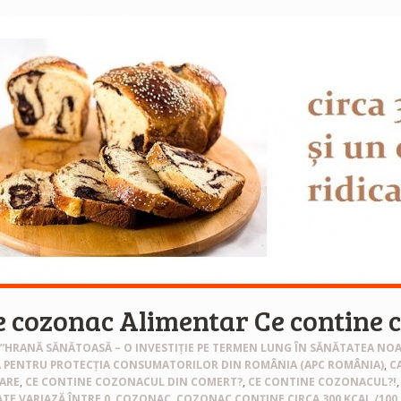
e cozonac Alimentar Ce contine 
”HRANĂ SĂNĂTOASĂ – O INVESTIȚIE PE TERMEN LUNG ÎN SĂNĂTATEA NO
A PENTRU PROTECȚIA CONSUMATORILOR DIN ROMÂNIA (APC ROMÂNIA)
,
C
CARE
,
CE CONTINE COZONACUL DIN COMERT?
,
CE CONTINE COZONACUL?!
TE VARIAZĂ ÎNTRE 0
,
COZONAC
,
COZONAC CONȚINE CIRCA 300 KCAL /100