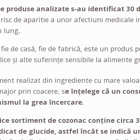
de produse analizate s-au identificat 30 
 risc de aparitie a unor afectiuni medicale
n lung.
fie de casă, fie de fabrică, este un produs
ice și alte suferințe sensibile la alimente gr
ment realizat din ingrediente cu mare valoa
major prin coacere, s
e înțelege că un con
ismul la grea încercare.
ce sortiment de cozonac conține circa 30
dicat de glucide, astfel încât se indică