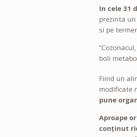
In cele 31 
prezinta un
si pe terme
“Cozonacul, 
boli metabol
Fiind un ali
modificate 
pune organ
Aproape ori
conținut ri