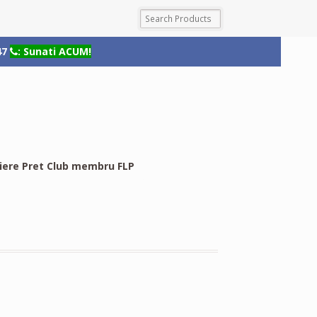
47
: Sunati ACUM!
riere Pret Club membru FLP