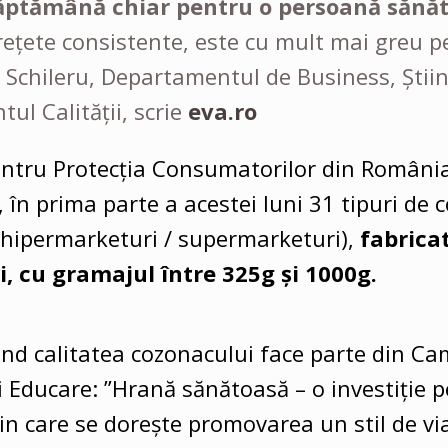
ăptămână chiar pentru o persoană sănă
rețete consistente, este cu mult mai greu p
on Schileru, Departamentul de Business, Știi
l Calității, scrie
eva.ro
entru Protecția Consumatorilor din Români
, în prima parte a acestei luni 31 tipuri de 
(hipermarketuri / supermarketuri),
fabricat
, cu gramajul între 325g și 1000g.
vind calitatea cozonacului face parte din C
i Educare: ”Hrană sănătoasă – o investiție 
in care se dorește promovarea un stil de vi