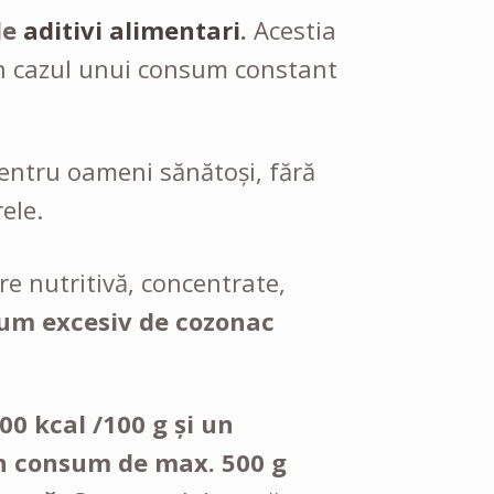
de
aditivi alimentari
.
Acestia
 in cazul unui consum constant
 pentru oameni sănătoși, fără
ele.
re nutritivă, concentrate,
sum excesiv de cozonac
0 kcal /100 g și un
 un consum de max. 500 g