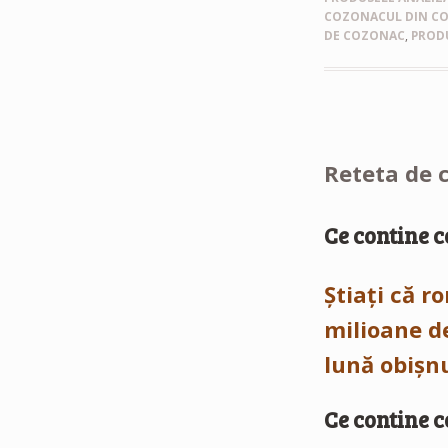
COZONACUL DIN CO
DE COZONAC
,
PROD
Reteta de 
Ce contine 
Știați că r
milioane de
lună obișn
Ce contine 