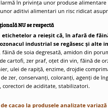
larmă în privința unor produse alimentare 
 unor aditivi alimentari un risc ridicat asupr
țională NU se respectă
 etichetelor a reieșit că, în afară de făin
cozonacul industrial se regăsesc și alte 
a, făină de soia degresată, amidon din poru
 de cartofi, zer praf, oțet din vin, făină de o
ier, ulei de rapiță, enzime, drojdie comprim
de zer, conservanți, coloranți, agenți de în
, corectori de aciditate, stabilizatori.
de cacao la produsele analizate variază 