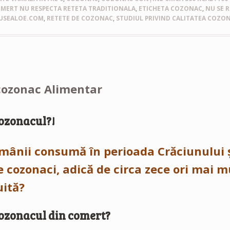
MERT NU RESPECTA RETETA TRADITIONALA
,
ETICHETA COZONAC
,
NU SE 
USEALOE.COM
,
RETETE DE COZONAC
,
STUDIUL PRIVIND CALITATEA COZO
cozonac Alimentar
cozonacul?!
omânii consumă în perioada Crăciunului 
 cozonaci, adică de circa zece ori mai m
uită?
cozonacul din comert?