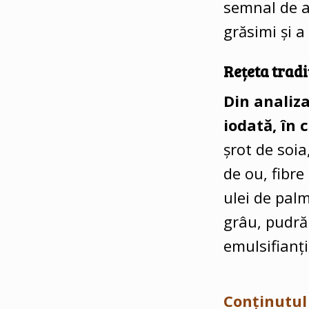
semnal de a
grăsimi și a
Rețeta tradi
Din analiza
iodată, în 
șrot de soi
de ou, fibre
ulei de palm
grâu, pudră 
emulsifianți
Conținutul 