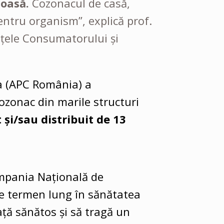
toasă.
Cozonacul de casă,
entru organism”, explică prof.
nțele Consumatorului și
a (APC România) a
cozonac din marile structuri
 și/sau distribuit de 13
ampania Națională de
pe termen lung în sănătatea
ață sănătos și să tragă un