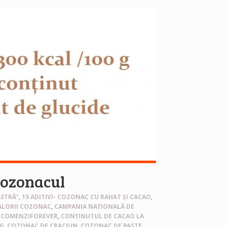
cozonacul
ASTRĂ”
,
15 ADITIVI- COZONAC CU RAHAT ȘI CACAO
,
ALORII COZONAC
,
CAMPANIA NAȚIONALĂ DE
,
COMENZIFOREVER
,
CONȚINUTUL DE CACAO LA
 G
,
COZONAC DE CRACIUN
,
COZONAC DE PASTE
,