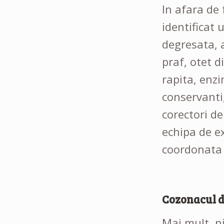
In afara de 
identificat 
degresata, 
praf, otet d
rapita, enz
conservanti,
corectori de
echipa de e
coordonata d
Cozonacul d
Mai mult, n