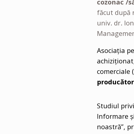
cozonac /s
făcut după 
univ. dr. I
Managementu
Asociația p
achiziționat
comerciale 
producători
Studiul pri
Informare ș
noastră”, pr