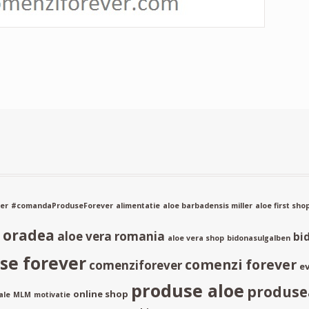
er
#comandaProduseForever
alimentatie
aloe barbadensis miller
aloe first sho
a oradea
aloe vera romania
bi
aloe vera shop
bidonasulgalben
e forever
comenzi forever
comenziforever
ev
produse aloe
produse
online shop
ale
MLM
motivatie