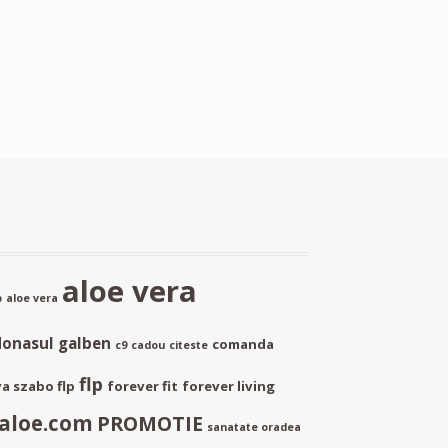
aloe vera
p
aloe vera
donasul galben
comanda
c9
cadou
citeste
flp
a szabo flp
forever fit
forever living
aloe.com
PROMOTIE
sanatate oradea