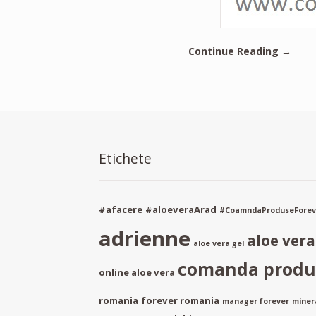
Continue Reading →
Etichete
#afacere
#aloeveraArad
#CoamndaProduseForev
adrienne
aloe ver
aloe vera gel
comanda produs
online aloe vera
romania
forever romania
manager forever
miner