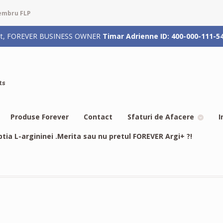
membru FLP
rizat, FOREVER BUSINESS OWNER
Timar Adrienne ID: 400-000-111-5
ts
Produse Forever
Contact
Sfaturi de Afacere
I
btia L-argininei .Merita sau nu pretul FOREVER Argi+ ?!