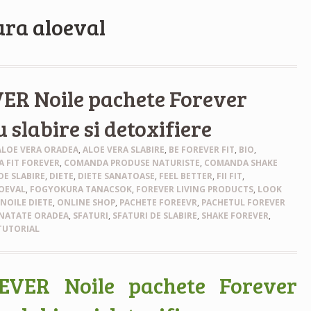
ura aloeval
VER Noile pachete Forever
 slabire si detoxifiere
ALOE VERA ORADEA
,
ALOE VERA SLABIRE
,
BE FOREVER FIT
,
BIO
,
 FIT FOREVER
,
COMANDA PRODUSE NATURISTE
,
COMANDA SHAKE
E SLABIRE
,
DIETE
,
DIETE SANATOASE
,
FEEL BETTER
,
FII FIT
,
OEVAL
,
FOGYOKURA TANACSOK
,
FOREVER LIVING PRODUCTS
,
LOOK
,
NOILE DIETE
,
ONLINE SHOP
,
PACHETE FOREEVR
,
PACHETUL FOREVER
NATATE ORADEA
,
SFATURI
,
SFATURI DE SLABIRE
,
SHAKE FOREVER
,
TUTORIAL
REVER Noile pachete Forever