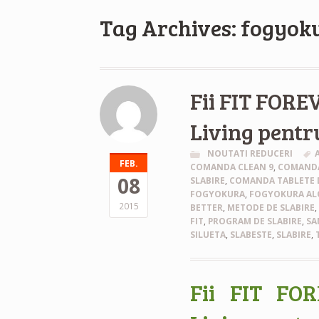
Tag Archives: fogyok
Fii FIT FORE
Living pentru
NOUTATI REDUCERI
FEB.
COMANDA CLEAN 9
,
COMANDA
08
SLABIRE
,
COMANDA TABLETE D
FOGYOKURA
,
FOGYOKURA AL
2015
BETTER
,
METODE DE SLABIRE
FIT
,
PROGRAM DE SLABIRE
,
SA
SILUETA
,
SLABESTE
,
SLABIRE
,
Fii FIT FO