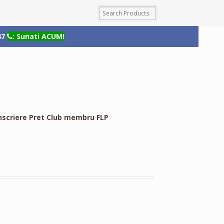
47
: Sunati ACUM!
nscriere Pret Club membru FLP