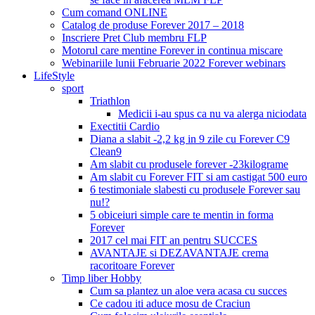
Cum comand ONLINE
Catalog de produse Forever 2017 – 2018
Inscriere Pret Club membru FLP
Motorul care mentine Forever in continua miscare
Webinariile lunii Februarie 2022 Forever webinars
LifeStyle
sport
Triathlon
Medicii i-au spus ca nu va alerga niciodata
Exectitii Cardio
Diana a slabit -2,2 kg in 9 zile cu Forever C9
Clean9
Am slabit cu produsele forever -23kilograme
Am slabit cu Forever FIT si am castigat 500 euro
6 testimoniale slabesti cu produsele Forever sau
nu!?
5 obiceiuri simple care te mentin in forma
Forever
2017 cel mai FIT an pentru SUCCES
AVANTAJE si DEZAVANTAJE crema
racoritoare Forever
Timp liber Hobby
Cum sa plantez un aloe vera acasa cu succes
Ce cadou iti aduce mosu de Craciun