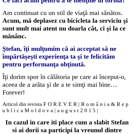
Ce faci acum pentru a te menţine în formă?
Am continuat cu un stil de viaţă mai sănătos.
Acum, mă deplasez cu bicicleta la serviciu şi
sunt mult mai atent nu doarla cât, ci şi la ce
mănânc.
Ştefan, îţi mulţumim că ai acceptat să ne
împărtăşeşti experienţa ta şi te felicităm
pentru performanţa obţinută.
Îţi dorim spor în călătoria pe care ai
început-o,
aceea de a arăta şi de a te simţi mai bine…
Forever!
Articol din revista F O R E V E R | R o m â n i a & R e p
u b l i c a M o l d o v a | a u g u s t 2 0 1 5 |
In cazul in care iti place cum a slabit Stefan
si ai dorii sa participi la vreunul dintre