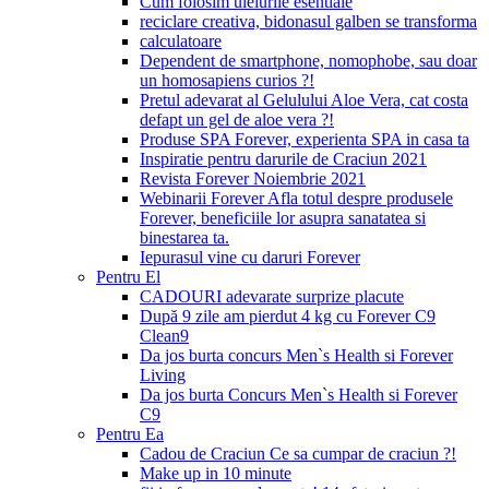
Cum folosim uleiurile esentiale
reciclare creativa, bidonasul galben se transforma
calculatoare
Dependent de smartphone, nomophobe, sau doar
un homosapiens curios ?!
Pretul adevarat al Gelulului Aloe Vera, cat costa
defapt un gel de aloe vera ?!
Produse SPA Forever, experienta SPA in casa ta
Inspiratie pentru darurile de Craciun 2021
Revista Forever Noiembrie 2021
Webinarii Forever Afla totul despre produsele
Forever, beneficiile lor asupra sanatatea si
binestarea ta.
Iepurasul vine cu daruri Forever
Pentru El
CADOURI adevarate surprize placute
După 9 zile am pierdut 4 kg cu Forever C9
Clean9
Da jos burta concurs Men`s Health si Forever
Living
Da jos burta Concurs Men`s Health si Forever
C9
Pentru Ea
Cadou de Craciun Ce sa cumpar de craciun ?!
Make up in 10 minute