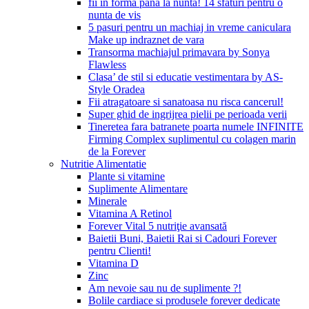
fii in forma pana la nunta! 14 sfaturi pentru o
nunta de vis
5 pasuri pentru un machiaj in vreme caniculara
Make up indraznet de vara
Transorma machiajul primavara by Sonya
Flawless
Clasa’ de stil si educatie vestimentara by AS-
Style Oradea
Fii atragatoare si sanatoasa nu risca cancerul!
Super ghid de ingrijrea pielii pe perioada verii
Tineretea fara batranete poarta numele INFINITE
Firming Complex suplimentul cu colagen marin
de la Forever
Nutritie Alimentatie
Plante si vitamine
Suplimente Alimentare
Minerale
Vitamina A Retinol
Forever Vital 5 nutriţie avansată
Baietii Buni, Baietii Rai si Cadouri Forever
pentru Clienti!
Vitamina D
Zinc
Am nevoie sau nu de suplimente ?!
Bolile cardiace si produsele forever dedicate