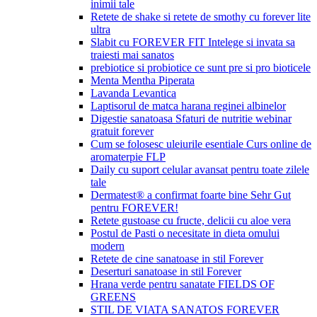
inimii tale
Retete de shake si retete de smothy cu forever lite
ultra
Slabit cu FOREVER FIT Intelege si invata sa
traiesti mai sanatos
prebiotice si probiotice ce sunt pre si pro bioticele
Menta Mentha Piperata
Lavanda Levantica
Laptisorul de matca harana reginei albinelor
Digestie sanatoasa Sfaturi de nutritie webinar
gratuit forever
Cum se folosesc uleiurile esentiale Curs online de
aromaterpie FLP
Daily cu suport celular avansat pentru toate zilele
tale
Dermatest® a confirmat foarte bine Sehr Gut
pentru FOREVER!
Retete gustoase cu fructe, delicii cu aloe vera
Postul de Pasti o necesitate in dieta omului
modern
Retete de cine sanatoase in stil Forever
Deserturi sanatoase in stil Forever
Hrana verde pentru sanatate FIELDS OF
GREENS
STIL DE VIATA SANATOS FOREVER