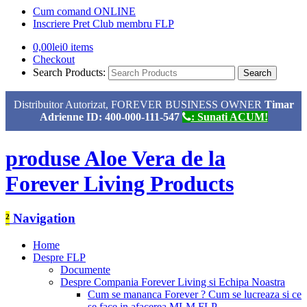
Cum comand ONLINE
Inscriere Pret Club membru FLP
0,00
lei
0 items
Checkout
Search Products:
Distribuitor Autorizat, FOREVER BUSINESS OWNER
Timar
Adrienne ID: 400-000-111-547
: Sunati ACUM!
produse Aloe Vera de la
Forever Living Products
²
Navigation
Home
Despre FLP
Documente
Despre Compania Forever Living si Echipa Noastra
Cum se mananca Forever ? Cum se lucreaza si ce
se face in afacerea MLM FLP