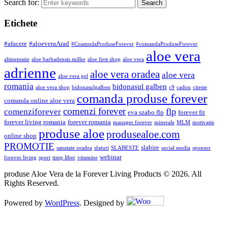
Search for:
Etichete
#afacere
#aloeveraArad
#CoamndaProduseForever
#comandaProduseForever
aloe vera
alimentatie
aloe barbadensis miller
aloe first shop
aloe vera
adrienne
aloe vera oradea
aloe vera
aloe vera gel
romania
bidonasul galben
aloe vera shop
bidonasulgalben
c9
cadou
citeste
comanda produse forever
comanda online aloe vera
comenzi forever
flp
comenziforever
eva szabo flp
forever fit
forever living romania
forever romania
manager forever
minerale
MLM
motivatie
produse aloe
produsealoe.com
online shop
PROMOTIE
slabire
sanatate oradea
sfaturi
SLABESTE
social media
sponsor
webinar
forever living
sport
timp liber
vitamine
produse Aloe Vera de la Forever Living Products © 2026. All
Rights Reserved.
Powered by
WordPress
. Designed by