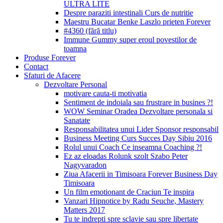
ULTRA LITE
Despre paraziti intestinali Curs de nutritie
Maestru Bucatar Benke Laszlo prieten Forever
#4360 (fără titlu)
Immune Gummy super eroul povestilor de
toamna
Produse Forever
Contact
Sfaturi de Afacere
Dezvoltare Personal
motivare cauta-ti motivatia
Sentiment de indoiala sau frustrare in busines ?!
WOW Seminar Oradea Dezvoltare personala si
Sanatate
Responsabilitatea unui Lider Sponsor responsabil
Business Meeting Curs Succes Day Sibiu 2016
Rolul unui Coach Ce inseamna Coaching ?!
Ez az eloadas Rolunk szolt Szabo Peter
Nagyvaradon
Ziua Afacerii in Timisoara Forever Business Day
Timisoara
Un film emotionant de Craciun Te inspira
Vanzari Hipnotice by Radu Seuche, Mastery
Matters 2017
Tu te indrepti spre sclavie sau spre libertate