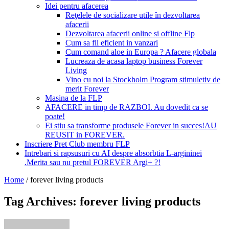
Idei pentru afacerea
Reţelele de socializare utile în dezvoltarea
afacerii
Dezvoltarea afacerii online si offline Flp
Cum sa fii eficient in vanzari
Cum comand aloe in Europa ? Afacere globala
Lucreaza de acasa laptop business Forever
Living
Vino cu noi la Stockholm Program stimuletiv de
merit Forever
Masina de la FLP
AFACERE in timp de RAZBOI. Au dovedit ca se
poate!
Ei stiu sa transforme produsele Forever in succes!AU
REUSIT in FOREVER.
Inscriere Pret Club membru FLP
Intrebari si rapsusuri cu AI despre absorbtia L-argininei
.Merita sau nu pretul FOREVER Argi+ ?!
Home
/
forever living products
Tag Archives: forever living products