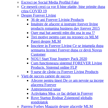
Escroci pe Social Media Profilul Fake
Ce meserii crezi ca vor fi bine platite, bine primite dupa
criza COVID 19
Despre Forever Living
36 de ani Forever Livinig Products
Intalnire de afacere si instruire forever living
products romanina business day forever 2015
Oare mai bat agentii mlm din usa in usa !?
Trei motive pentru care nu rezonez cu MLM
Pareri despre MLM
Inscriere in Forever Living Ce se intampla dupa
semnarea licentei Forever dupa ce devii Novus
Customer
NOU! Start Your Journey Pack 2020
Cum functioneaza sistemul FOREVER Living
Products. Sistemul online FLP
9 surse de câștig cu Forever Living Products
Vieti de succes cariere de succes
Afecere pentru tineri De ce am nevoie sa incepe
afacerea Forever
Antreprenorul tanar
Activitatea Mea, ce fac defapt in Forever
Rove Startup Bodnar Zsigmond globalis
gondolatok
Parerea Forbes Magazin despre afacerile MLM