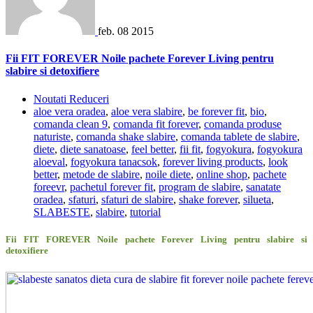
feb.
08
2015
Fii FIT FOREVER Noile pachete Forever Living pentru
slabire si detoxifiere
Noutati Reduceri
aloe vera oradea
,
aloe vera slabire
,
be forever fit
,
bio
,
comanda clean 9
,
comanda fit forever
,
comanda produse
naturiste
,
comanda shake slabire
,
comanda tablete de slabire
,
diete
,
diete sanatoase
,
feel better
,
fii fit
,
fogyokura
,
fogyokura
aloeval
,
fogyokura tanacsok
,
forever living products
,
look
better
,
metode de slabire
,
noile diete
,
online shop
,
pachete
foreevr
,
pachetul forever fit
,
program de slabire
,
sanatate
oradea
,
sfaturi
,
sfaturi de slabire
,
shake forever
,
silueta
,
SLABESTE
,
slabire
,
tutorial
Fii FIT FOREVER Noile pachete Forever Living pentru slabire si
detoxifiere