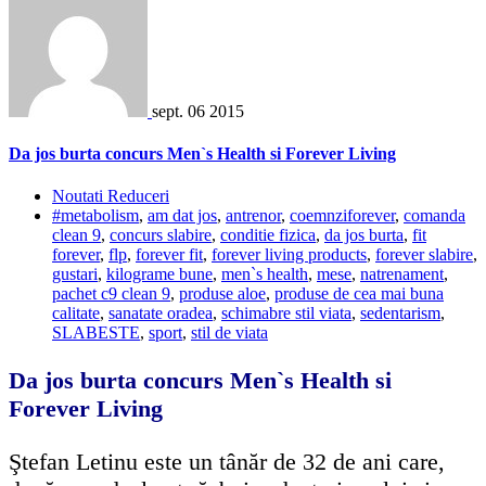
sept.
06
2015
Da jos burta concurs Men`s Health si Forever Living
Noutati Reduceri
#metabolism
,
am dat jos
,
antrenor
,
coemnziforever
,
comanda
clean 9
,
concurs slabire
,
conditie fizica
,
da jos burta
,
fit
forever
,
flp
,
forever fit
,
forever living products
,
forever slabire
,
gustari
,
kilograme bune
,
men`s health
,
mese
,
natrenament
,
pachet c9 clean 9
,
produse aloe
,
produse de cea mai buna
calitate
,
sanatate oradea
,
schimabre stil viata
,
sedentarism
,
SLABESTE
,
sport
,
stil de viata
Da jos burta concurs Men`s Health si
Forever Living
Ştefan Letinu este un tânăr de 32 de ani care,