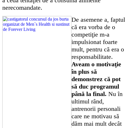
a ceda tentaţiei de a consuma alimente
nerecomandate.
De asemene a, fa
ptul
că era vorba de o
competiţie m-a
impulsionat foarte
mult, pen
tru că era o
responsabilitate.
Aveam o motivaţie
în plus să
demonstrez că pot
să duc programul
până la final.
Nu în
ultimul rând,
antrenorii personali
care ne motivau să
dăm mai mult decât